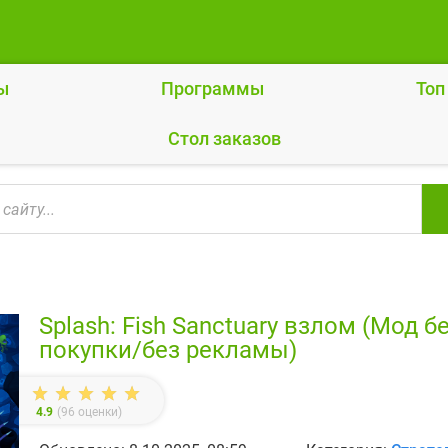
ы
Программы
Топ
Cтол заказов
Splash: Fish Sanctuary взлом (Мод 
покупки/без рекламы)
4.9
(
96
оценки)