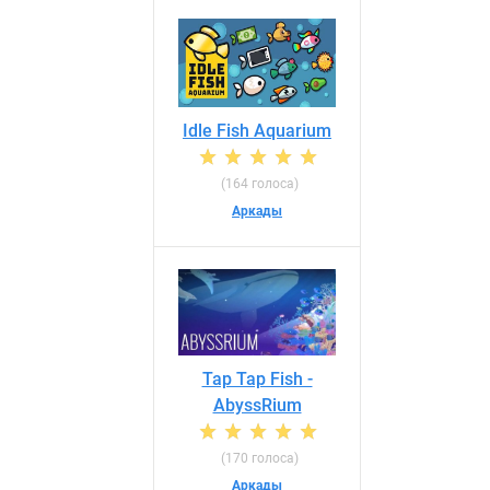
Idle Fish Aquarium
(164 голоса)
Аркады
Tap Tap Fish -
AbyssRium
(170 голоса)
Аркады