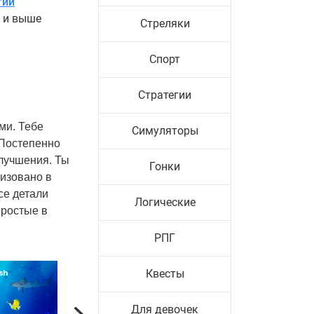
гии
0 и выше
Стреляки
Спорт
Стратегии
ми. Тебе
Симуляторы
 Постепенно
лучшения. Ты
Гонки
лизовано в
се детали
Логические
простые в
РПГ
Квесты
Для девочек