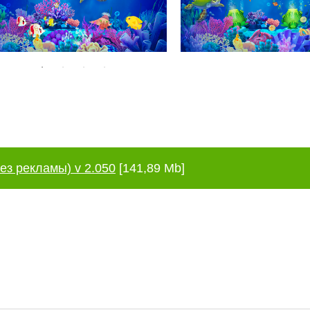
ез рекламы) v 2.050
[141,89 Mb]