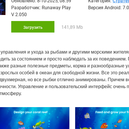
Обновлено: 8-10-2025, 08:59
Категория:
Страте
Разработчик: Runaway Play
Версия Android: 7.
V 2.050
141,89 Mb
Загрузить
р управления и ухода за рыбами и другими морскими жителя
дить за состоянием и просто наблюдать за их поведением.
также разные полезные предметы, корма и разнообразные у
взрослых особей в океан для свободной жизни. Все это реа
 двухмерная, но все рыбки отлично анимированы. Причем в
очности. Управление и пользовательский интерфейс очень 
тмосферу.