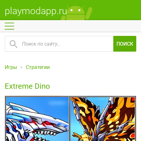
playmodapp.ru
ПОИСК
Игры
Стратегии
Extreme Dino