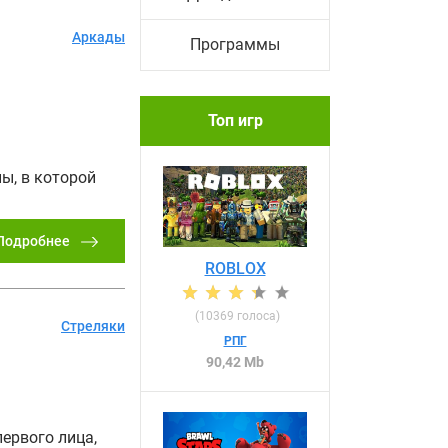
Аркады
Программы
Топ игр
ы, в которой
Подробнее
ROBLOX
(
10369
голоса)
Стреляки
РПГ
90,42 Mb
ервого лица,