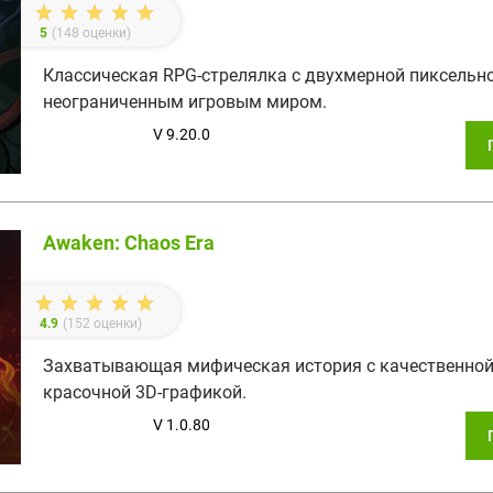
5
(
148
оценки)
Классическая RPG-стрелялка с двухмерной пиксельн
неограниченным игровым миром.
V 9.20.0
Awaken: Chaos Era
4.9
(
152
оценки)
Захватывающая мифическая история с качественной
красочной 3D-графикой.
V 1.0.80