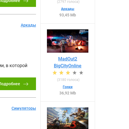
Подробнее
(
2797
голоса)
Аркады
93,45 Mb
Аркады
MadOut2
и, в которой
BigCityOnline
(
3180
голоса)
Подробнее
Гонки
36,92 Mb
Симуляторы