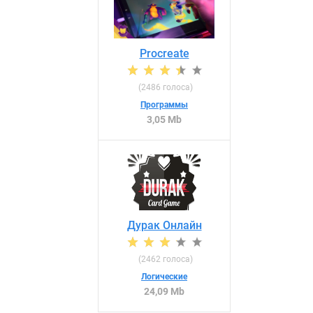
Procreate
(
2486
голоса)
Программы
3,05 Mb
Дурак Онлайн
(
2462
голоса)
Логические
24,09 Mb