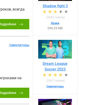
Shadow fight 3
роков, всегда
(
2602
голоса)
Драки
Подробнее
290,33 Mb
Симуляторы
Dream League
Soccer 2023
 игроками на
(
2347
голоса)
Симуляторы
Подробнее