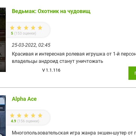
Ведьмак: Охотник на чудовищ
5
(
153
оценки)
25-03-2022, 02:45
Красивая и интересная ролевая игрушка от 1-й персон
владельцы андроид станут уничтожать
V 1.1.116
Alpha Ace
4.9
(
156
оценки)
Многопользовательская игра жанра экшен-шутер от п