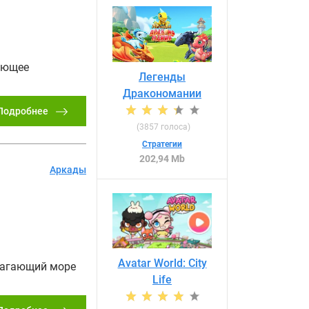
ающее
Легенды
Дракономании
Подробнее
(
3857
голоса)
Стратегии
202,94 Mb
Аркады
Avatar World: City
лагающий море
Life