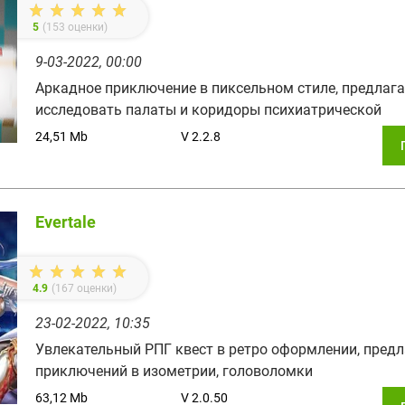
5
(
153
оценки)
9-03-2022, 00:00
Аркадное приключение в пиксельном стиле, предлаг
исследовать палаты и коридоры психиатрической
24,51 Mb
V 2.2.8
Evertale
4.9
(
167
оценки)
23-02-2022, 10:35
Увлекательный РПГ квест в ретро оформлении, пред
приключений в изометрии, головоломки
63,12 Mb
V 2.0.50