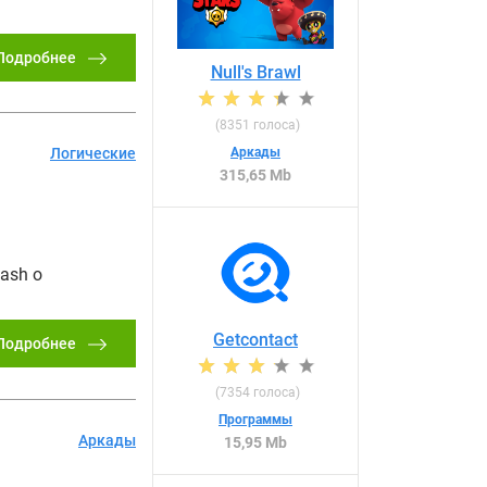
Подробнее
Null's Brawl
(
8351
голоса)
Аркады
Логические
315,65 Mb
ash о
Getcontact
Подробнее
(
7354
голоса)
Программы
Аркады
15,95 Mb