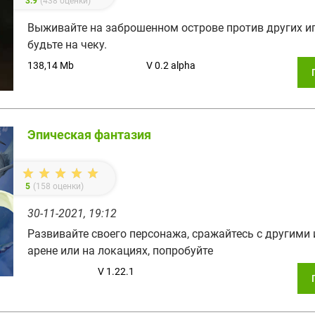
3.9
(
438
оценки)
Выживайте на заброшенном острове против других иг
будьте на чеку.
138,14 Mb
V 0.2 alpha
Эпическая фантазия
5
(
158
оценки)
30-11-2021, 19:12
Развивайте своего персонажа, сражайтесь с другими
арене или на локациях, попробуйте
V 1.22.1