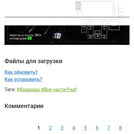
Файлы для загрузки
Как обновить?
Как установить?
Теги:
#Хорроры
#Все части Fnaf
Комментарии
1
2
3
4
5
6
7
8