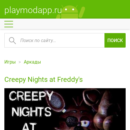
playmodapp.ru
ПОИСК
Игры
Аркады
Creepy Nights at Freddy's