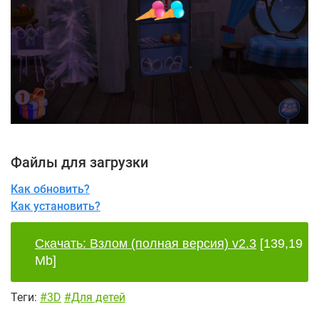
Файлы для загрузки
Как обновить?
Как установить?
Скачать: Взлом (полная версия) v2.3
[139,19
Mb]
Теги:
#3D
#Для детей