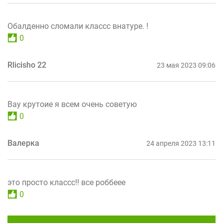
Обалденно сломали классс внатуре. !
0
Rlicisho 22
23 мая 2023 09:06
Вау крутоие я всем очень советую
0
Валерка
24 апреля 2023 13:11
это просто классс!! все роббеее
0