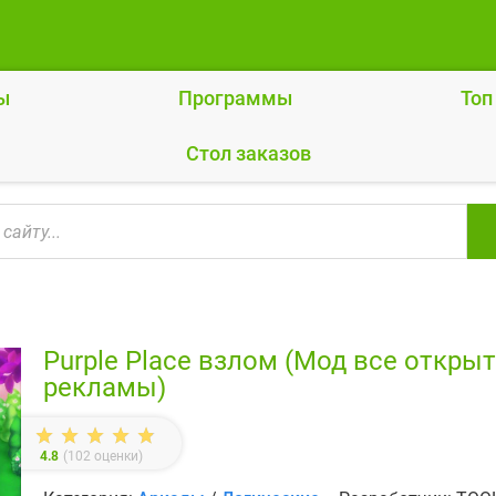
ы
Программы
Топ
Cтол заказов
Purple Place взлом (Мод все откры
рекламы)
4.8
(
102
оценки)