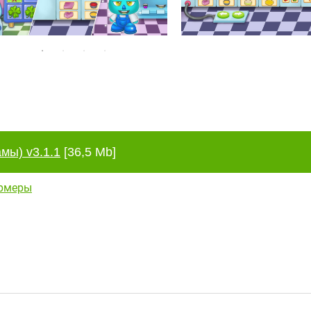
мы) v3.1.1
[36,5 Mb]
рмеры