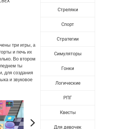
LBEX
Стреляки
Спорт
Стратегии
чены три игры, а
торты и печь их
Симуляторы
олько. Во втором
следнем ты
Гонки
и, для создания
ыка и звуковое
Логические
РПГ
Квесты
Next
Для девочек