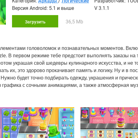
Категория:
Аркады
/
Логические
Разработчик: TOO
Версия Android: 5.1 и выше
V 3.1.1
36,5 Mb
Загрузить
 элементами головоломок и познавательных моментов. Вклю
zzle. В первом режиме тебе предстоит выполнять заказы на 
 потом украшая свой шедевры кулинарного искусства, и не т
ать их, это здорово прокачивает память и логику. Ну и в по
 Нужно будет точно подбирать одежду, украшения и прическ
я графика с сочными анимациями, а также атмосферная муз