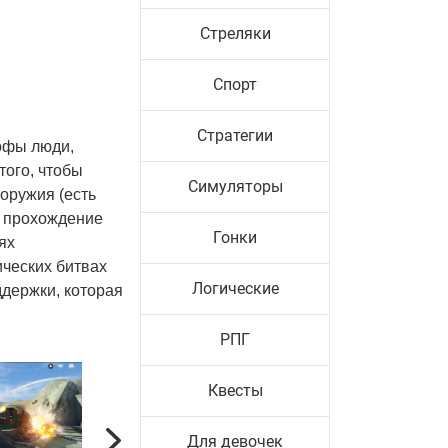
Стреляки
Спорт
Стратегии
рофы люди,
того, чтобы
Симуляторы
оружия (есть
, прохождение
Гонки
ях
ических битвах
Логические
ддержки, которая
РПГ
Квесты
Для девочек
Next