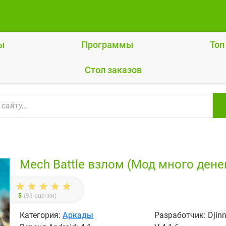
ы
Программы
Топ
Cтол заказов
Mech Battle взлом (Мод много дене
5
(
93
оценки)
Категория:
Аркады
Разработчик: Dji