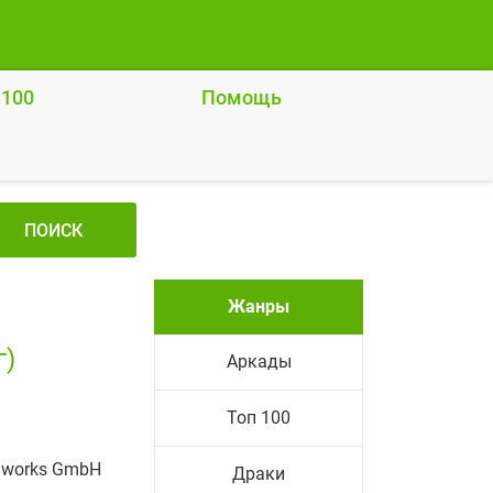
 100
Помощь
ПОИСК
Жанры
г)
Аркады
Топ 100
nnworks GmbH
Драки