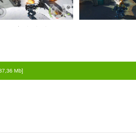
37,36 Mb]