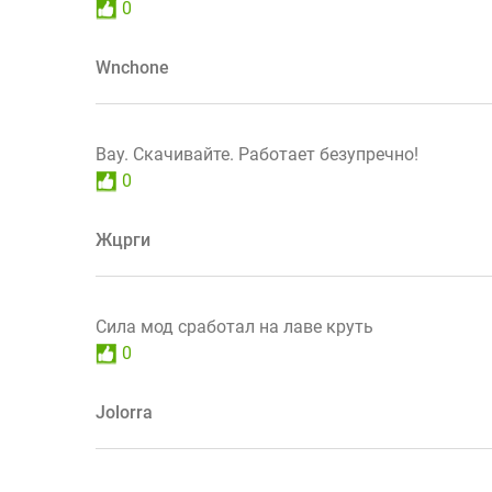
0
Wnchone
Вау. Скачивайте. Работает безупречно!
0
Жцрги
Сила мод сработал на лаве круть
0
Jolorra