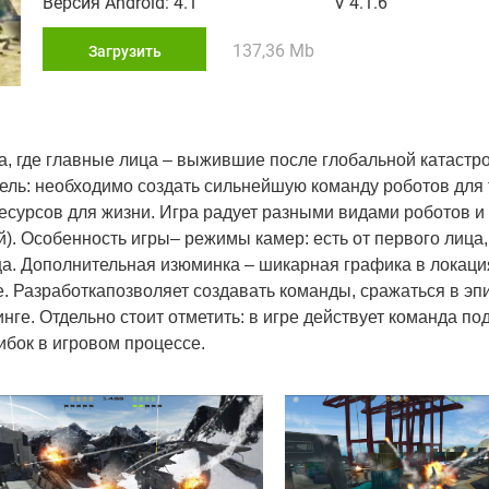
Версия Android: 4.1
V 4.1.6
137,36 Mb
Загрузить
а, где главные лица – выжившие после глобальной катаст
ль: необходимо создать сильнейшую команду роботов для 
есурсов для жизни. Игра радует разными видами роботов и 
й). Особенность игры– режимы камер: есть от первого лица
ица. Дополнительная изюминка – шикарная графика в локаци
е. Разработкапозволяет создавать команды, сражаться в эп
ге. Отдельно стоит отметить: в игре действует команда по
бок в игровом процессе.