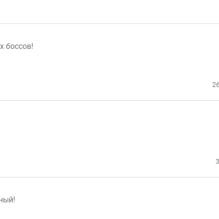
х боссов!
26
3
ный!