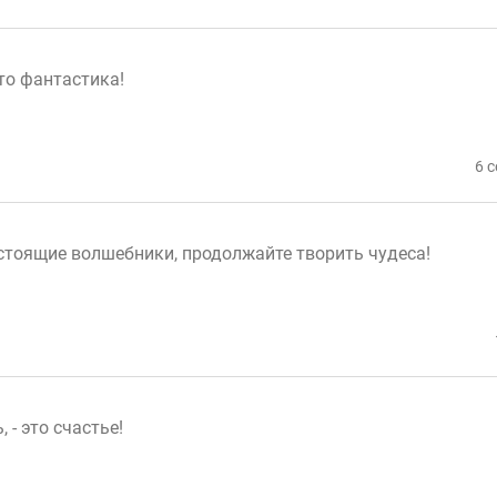
то фантастика!
6 
астоящие волшебники, продолжайте творить чудеса!
 - это счастье!