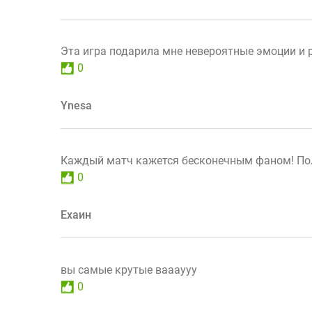
Эта игра подарила мне невероятные эмоции и р
0
Ynesa
Каждый матч кажется бесконечным фаном! Пол
0
Ехаин
вы самые крутые ваааууу
0