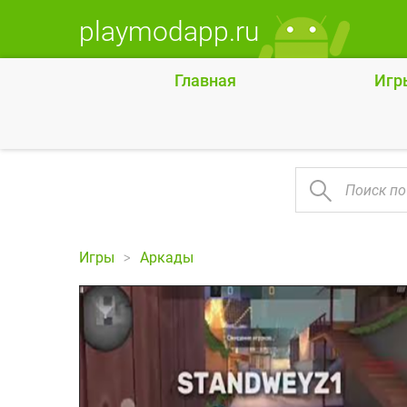
playmodapp.ru
Главная
Игр
Игры
Аркады