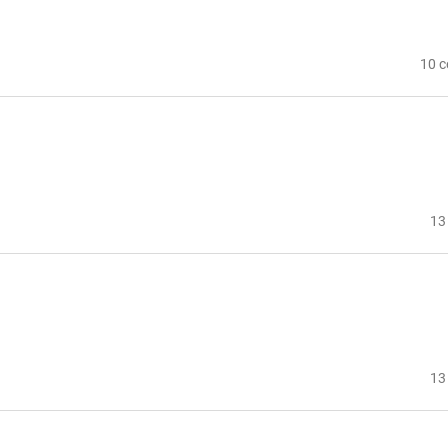
10 с
13
13