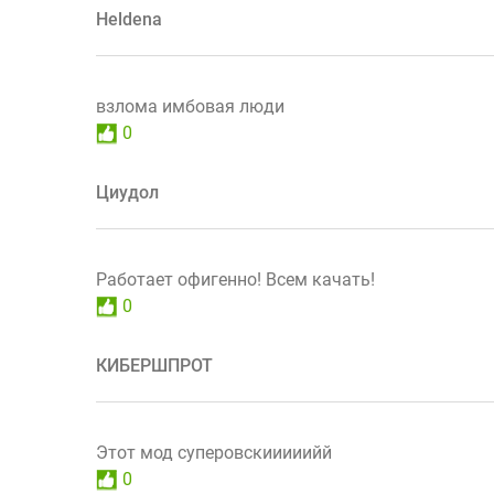
Heldena
взлома имбовая люди
0
Циудол
Работает офигенно! Всем качать!
0
КИБЕРШПРОТ
Этот мод суперовскииииийй
0