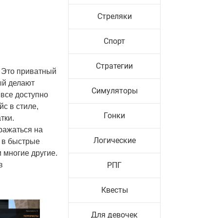
Стреляки
Спорт
Стратегии
 Это приватный
ый делают
Симуляторы
 все доступно
с в стиле,
Гонки
тки.
ражаться на
Логические
ь в быстрые
 многие другие.
в
РПГ
Квесты
Для девочек