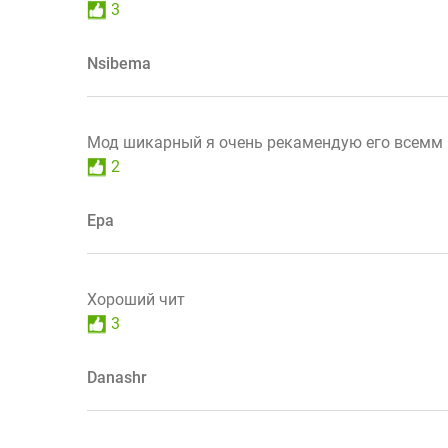
3
Nsibema
Мод шикарный я очень рекамендую его всемм
2
Ера
Хороший чит
3
Danashr