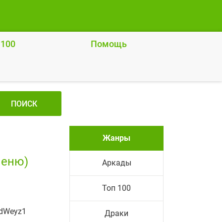
 100
Помощь
ПОИСК
Жанры
меню)
Аркады
Топ 100
ndWeyz1
Драки