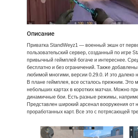
Описание
Приватка StandWeyz1 — военный экшн от перв
пользовательский сервер, созданный по игре S
привычный геймплей богаче и интереснее. Среди
бесплатно и без ограничений. Также добавлен
любимой многими, версии 0.29.0. И это далеко 
В плане геймплея, все осталось прежним. Это 
небольших картах в коротких матчах. Можно пр
динамичные бои. Есть разные режимы, например
Представлен широкий арсенал вооружения от но
проработанных карт. Все это с потрясающей тр