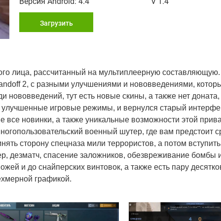
Версия Android: 4.4
V 1.4
Загрузить
ого лица, рассчитанный на мультиплеерную составляющую.
tandoff 2, с разными улучшениями и нововведениями, котор
 нововведений, тут есть новые скины, а также нет доната,
ы улучшенные игровые режимы, и вернулся старый интерфей
не все новинки, а также уникальные возможности этой прива
многопользовательский военный шутер, где вам предстоит с
инять сторону спецназа мили террористов, а потом вступит
, дезматч, спасение заложников, обезвреживание бомбы и
жей и до снайперских винтовок, а также есть пару десятко
ехмерной графикой.