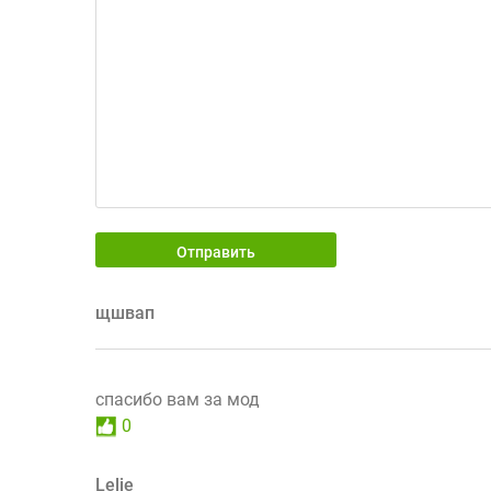
Отправить
щшвап
спасибо вам за мод
0
Lelie