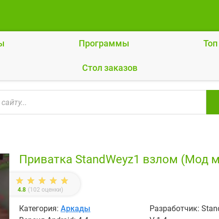
ы
Программы
Топ
Cтол заказов
Приватка StandWeyz1 взлом (Мод 
4.8
(
102
оценки)
Категория:
Аркады
Разработчик: Sta