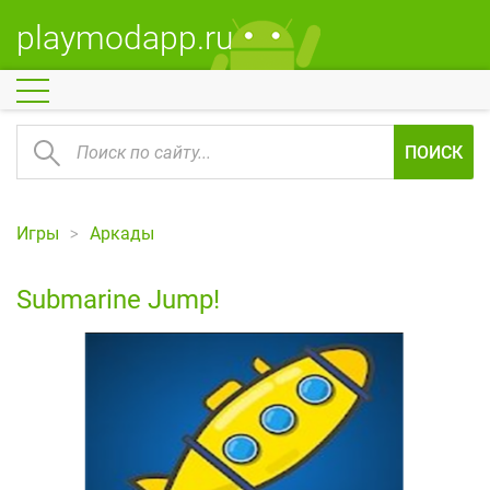
playmodapp.ru
ПОИСК
Игры
Аркады
Submarine Jump!