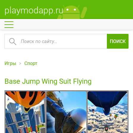
playmodapp.ru
ПОИСК
Игры
Спорт
Base Jump Wing Suit Flying