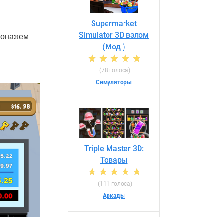
Supermarket
Simulator 3D взлом
рсонажем
(Мод )
(78 голоса)
Симуляторы
Triple Master 3D:
Товары
(111 голоса)
Аркады