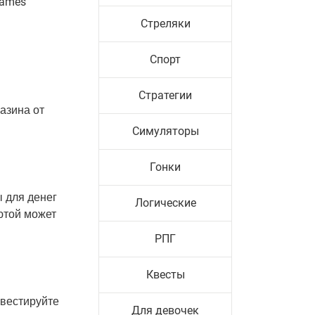
Games
Стреляки
Спорт
Стратегии
азина от
Симуляторы
Гонки
ы для денег
Логические
ютой может
РПГ
Квесты
нвестируйте
Для девочек