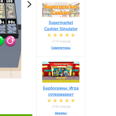
Next
Supermarket
Cashier Simulator
(115 голоса)
Симуляторы
Барбоскины: Игра
супермаркет
(190 голоса)
Аркады