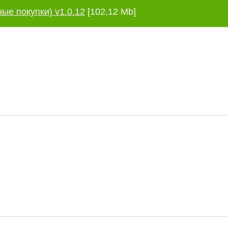
ые покупки) v1.0.12
[102,12 Mb]