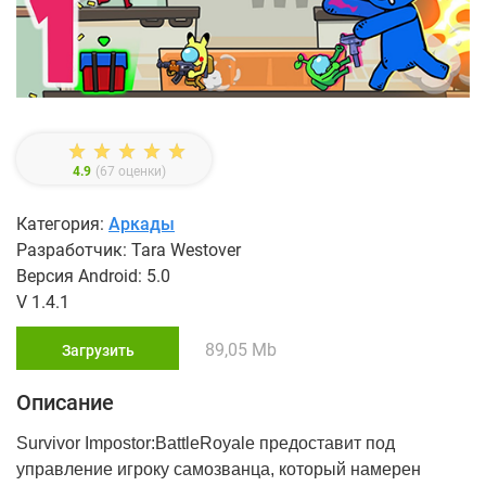
4.9
(
67
оценки)
Категория:
Аркады
Разработчик: Tara Westover
Версия Android: 5.0
V 1.4.1
89,05 Mb
Загрузить
Описание
Survivor Impostor:BattleRoyale предоставит под
управление игроку самозванца, который намерен