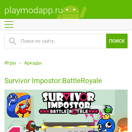
playmodapp.ru
ПОИСК
Игры
Аркады
Survivor Impostor:BattleRoyale