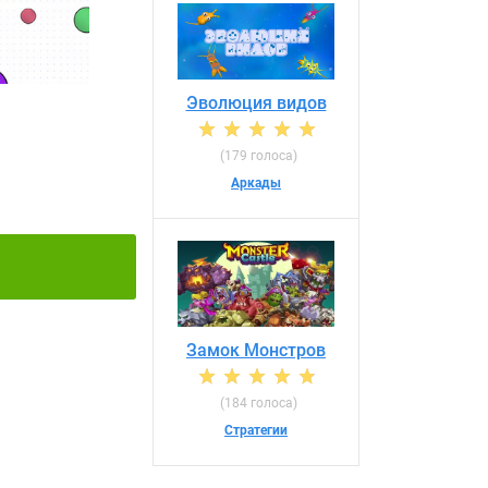
Эволюция видов
(179 голоса)
Аркады
Замок Монстров
(184 голоса)
Стратегии