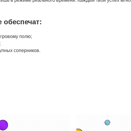
жешь в режиме реального времени. Каждый твой успех мгно
е обеспечат
:
игровому полю;
;
упных соперников.