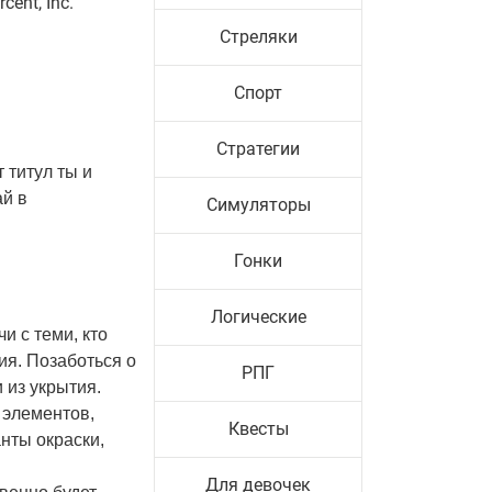
ent, Inc.
Стреляки
Спорт
Стратегии
 титул ты и
ай в
Симуляторы
Гонки
Логические
и с теми, кто
ия. Позаботься о
РПГ
 из укрытия.
 элементов,
Квесты
нты окраски,
Для девочек