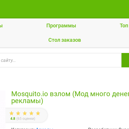
ы
Программы
Топ
Cтол заказов
Mosquito.io взлом (Мод много дене
рекламы)
4.8
(
65
оценки)