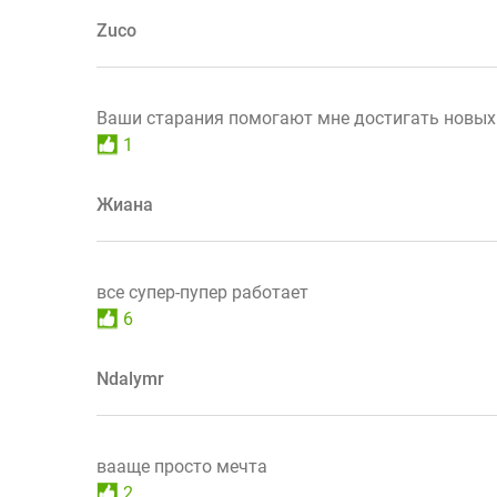
Zuco
Ваши старания помогают мне достигать новых 
1
Жиана
все супер-пупер работает
6
Ndalymr
вааще просто мечта
2