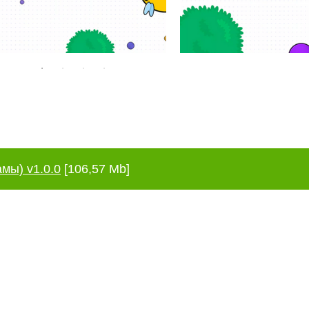
мы) v1.0.0
[106,57 Mb]