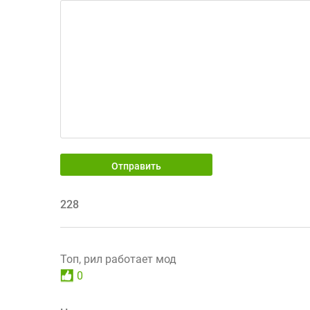
Отправить
228
Топ, рил работает мод
0