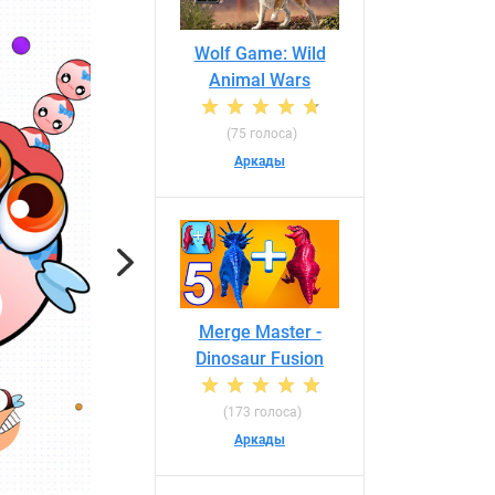
Wolf Game: Wild
Animal Wars
(75 голоса)
Аркады
Next
Merge Master -
Dinosaur Fusion
(173 голоса)
Аркады