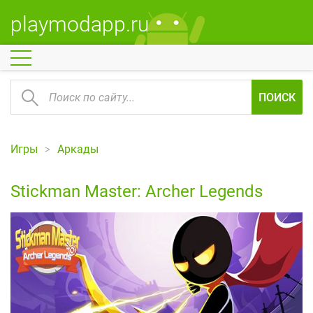
playmodapp.ru
ПОИСК
Игры
Аркады
Stickman Master: Archer Legends