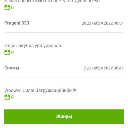
Класс взлома имба я советую отдуши всем.!
0
Prageni 333
20 декабря 2022 08:54
я все закупил ура урраааа.
0
Сиамм--
2 декабря 2022 08:46
Wooww! Сила! Загружаааййййй !!!!
0
Жанры