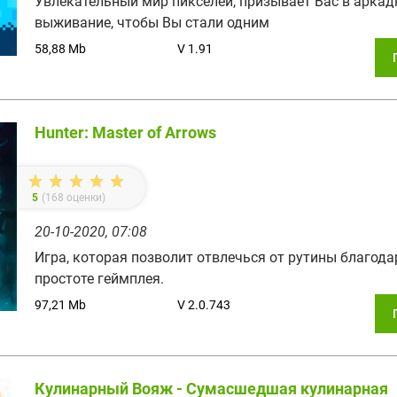
Увлекательный мир пикселей, призывает Вас в аркад
выживание, чтобы Вы стали одним
58,88 Mb
V 1.91
Hunter: Master of Arrows
5
(
168
оценки)
20-10-2020, 07:08
Игра, которая позволит отвлечься от рутины благод
простоте геймплея.
97,21 Mb
V 2.0.743
Кулинарный Вояж - Сумасшедшая кулинарная