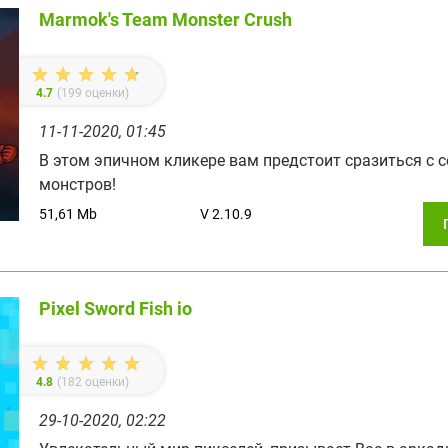
Marmok's Team Monster Crush
4.7
(
199
оценки)
11-11-2020, 01:45
В этом эпичном кликере вам предстоит сразиться с 
монстров!
51,61 Mb
V 2.10.9
Pixel Sword Fish io
4.8
(
182
оценки)
29-10-2020, 02:22