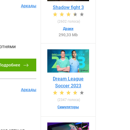
Аркады
Shadow fight 3
(
2602
голоса)
Драки
290,33 Mb
сотнями
Подробнее
Dream League
Soccer 2023
Аркады
(
2347
голоса)
Симуляторы