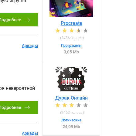
ную игру на
Подробнее
Procreate
(
2486
голоса)
Аркады
Программы
3,05 Mb
аря невероятной
Дурак Онлайн
Подробнее
(
2462
голоса)
Логические
24,09 Mb
Аркады