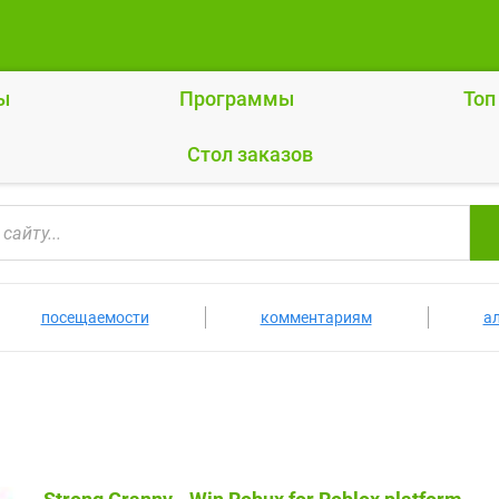
ы
Программы
Топ
Cтол заказов
посещаемости
комментариям
а