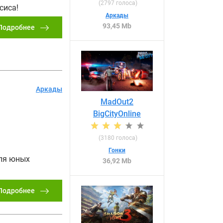
(
2797
голоса)
сиса!
Аркады
93,45 Mb
Подробнее
Аркады
MadOut2
BigCityOnline
(
3180
голоса)
Гонки
для юных
36,92 Mb
Подробнее