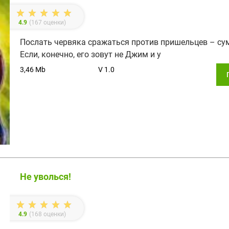
4.9
(
167
оценки)
Послать червяка сражаться против пришельцев – су
Если, конечно, его зовут не Джим и у
3,46 Mb
V 1.0
Не уволься!
4.9
(
168
оценки)