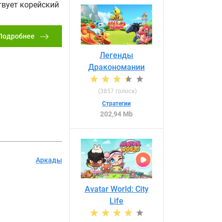
твует корейский
Подробнее
Легенды
Дракономании
(
3857
голоса)
Стратегии
202,94 Mb
Аркады
Avatar World: City
Life