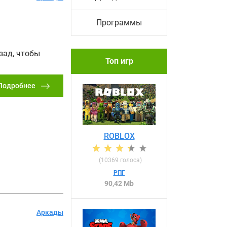
Программы
зад, чтобы
Топ игр
Подробнее
ROBLOX
(
10369
голоса)
РПГ
90,42 Mb
Аркады