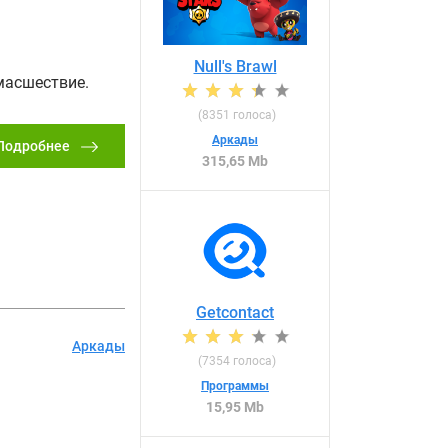
Null's Brawl
масшествие.
(
8351
голоса)
Аркады
Подробнее
315,65 Mb
Getcontact
Аркады
(
7354
голоса)
Программы
15,95 Mb