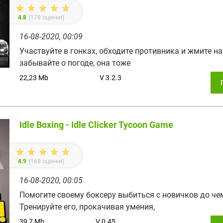
4.8
(
178
оценки)
16-08-2020, 00:09
Участвуйте в гонках, обходите противника и жмите на
забывайте о погоде, она тоже
22,23 Mb
V 3.2.3
Idle Boxing - Idle Clicker Tycoon Game
4.9
(
168
оценки)
16-08-2020, 00:05
Помогите своему боксеру выбиться с новичков до че
Тренируйте его, прокачивая умения,
39,7 Mb
V 0.45