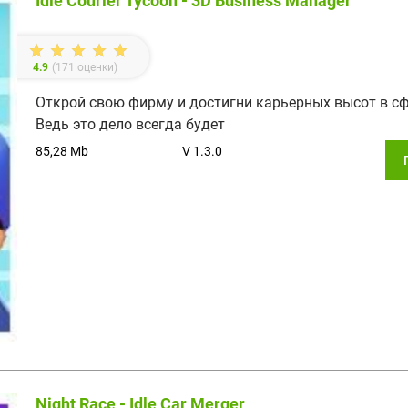
Idle Courier Tycoon - 3D Business Manager
4.9
(
171
оценки)
Открой свою фирму и достигни карьерных высот в сф
Ведь это дело всегда будет
85,28 Mb
V 1.3.0
Night Race - Idle Car Merger