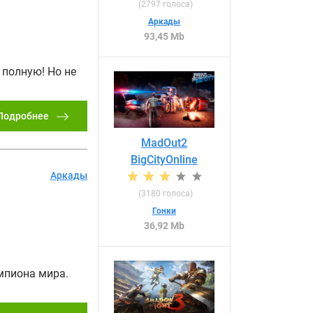
(
2797
голоса)
Аркады
93,45 Mb
 полную! Но не
Подробнее
MadOut2
BigCityOnline
Аркады
(
3180
голоса)
Гонки
36,92 Mb
мпиона мира.