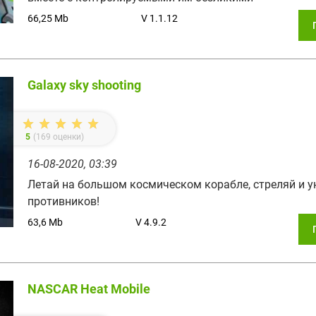
66,25 Mb
V 1.1.12
Galaxy sky shooting
5
(
169
оценки)
16-08-2020, 03:39
Летай на большом космическом корабле, стреляй и 
противников!
63,6 Mb
V 4.9.2
NASCAR Heat Mobile