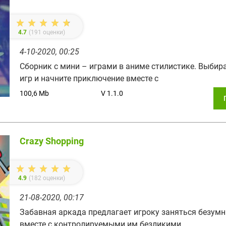
4.7
(
191
оценки)
4-10-2020, 00:25
Сборник с мини – играми в аниме стилистике. Выбир
игр и начните приключение вместе с
100,6 Mb
V 1.1.0
Crazy Shopping
4.9
(
182
оценки)
21-08-2020, 00:17
Забавная аркада предлагает игроку заняться безу
вместе с контролируемыми им безликими