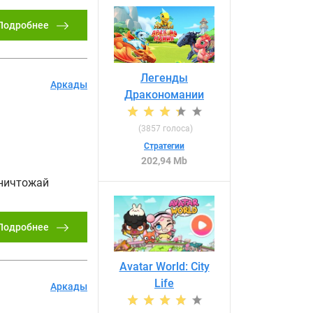
Подробнее
Легенды
Аркады
Дракономании
(
3857
голоса)
Стратегии
202,94 Mb
уничтожай
Подробнее
Avatar World: City
Life
Аркады