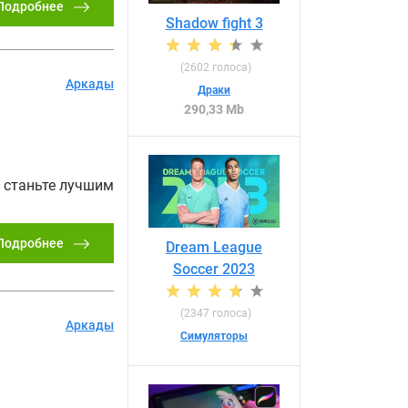
Подробнее
Shadow fight 3
(
2602
голоса)
Аркады
Драки
290,33 Mb
и станьте лучшим
Подробнее
Dream League
Soccer 2023
(
2347
голоса)
Аркады
Симуляторы