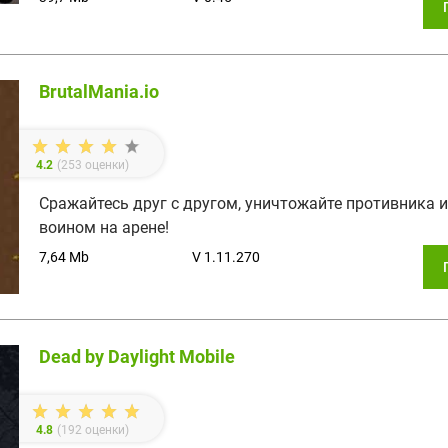
BrutalMania.io
4.2
(
253
оценки)
Сражайтесь друг с другом, уничтожайте противника 
воином на арене!
7,64 Mb
V 1.11.270
Dead by Daylight Mobile
4.8
(
192
оценки)