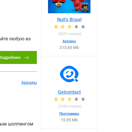
Null's Brawl
(
8351
голоса)
айте любую из
Аркады
315,65 Mb
Подробнее
Аркады
Getcontact
(
7354
голоса)
Программы
15,95 Mb
мным шоппингом