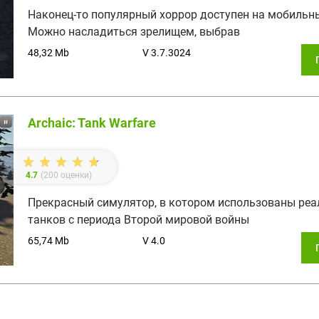
Наконец-то популярный хоррор доступен на мобильн
Можно насладиться зрелищем, выбрав
48,32 Mb
V 3.7.3024
Archaic: Tank Warfare
4.7
(
200
оценки)
Прекрасный симулятор, в котором использованы ре
танков с периода Второй мировой войны
65,74 Mb
V 4.0