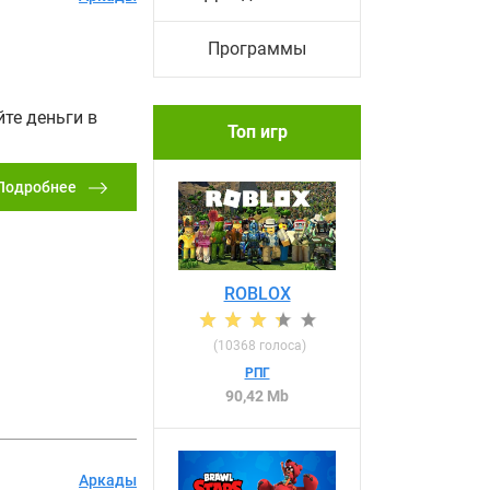
Программы
те деньги в
Топ игр
Подробнее
ROBLOX
(
10368
голоса)
РПГ
90,42 Mb
Аркады