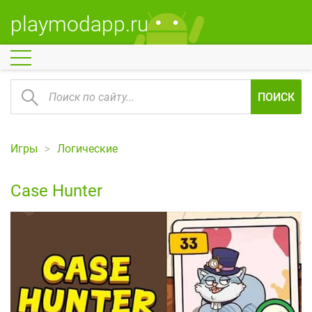
playmodapp.ru
ПОИСК
Игры
Логические
Case Hunter