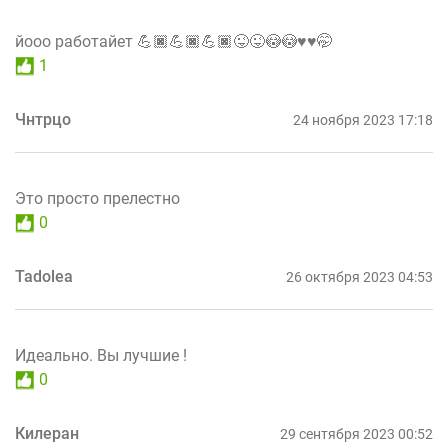
йооо работайет 💪🏿💪🏿💪🏿😜😜😳😳♥♥🤭
1
Чнтрцо
24 ноября 2023 17:18
Это просто прелестно
0
Tadolea
26 октября 2023 04:53
Идеально. Вы лучшие !
0
Килеран
29 сентября 2023 00:52