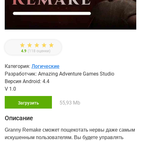
4.9
(
118
оценки)
Категория:
Логические
Разработчик: Amazing Adventure Games Studio
Версия Android: 4.4
V 1.0
55,93 Mb
Загрузить
Описание
Granny Remake сможет пощекотать нервы даже самым
искушенным пользователям. Вы будете управлять