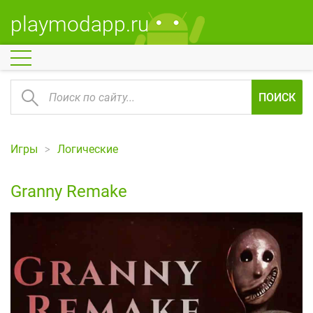
playmodapp.ru
ПОИСК
Игры
Логические
Granny Remake