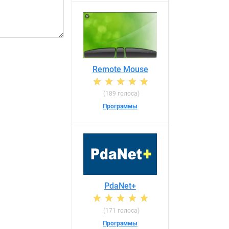
Remote Mouse
(189 голоса)
Программы
PdaNet+
(171 голоса)
Программы