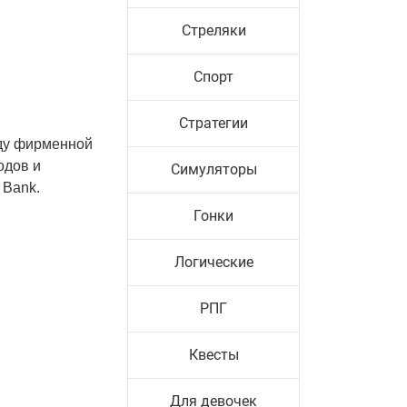
Стреляки
Спорт
Стратегии
жду фирменной
одов и
Симуляторы
 Bank.
Гонки
Логические
РПГ
Квесты
Для девочек