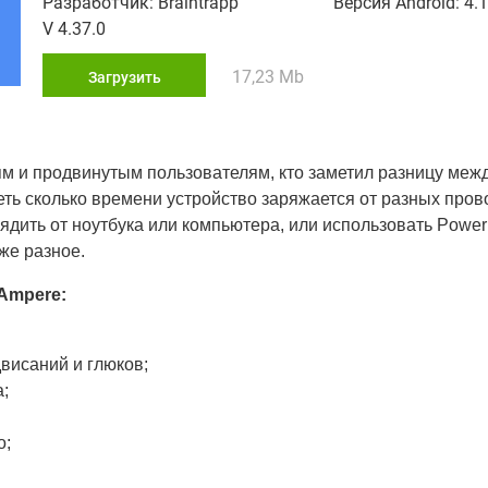
Разработчик: Braintrapp
Версия Android: 4.1
V 4.37.0
17,23 Mb
Загрузить
м и продвинутым пользователям, кто заметил разницу ме
еть сколько времени устройство заряжается от разных пров
рядить от ноутбука или компьютера, или использовать Power
оже разное.
Ampere:
висаний и глюков;
а;
о;