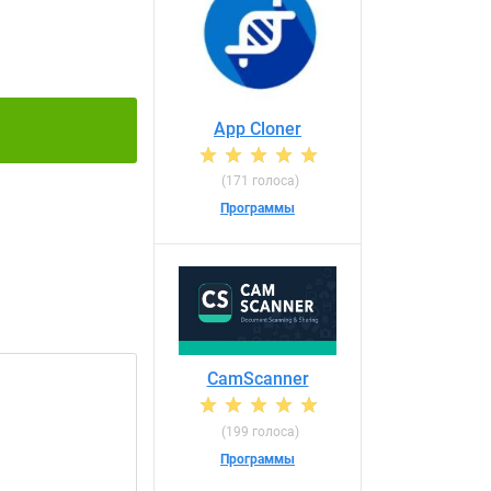
App Cloner
(171 голоса)
Программы
CamScanner
(199 голоса)
Программы