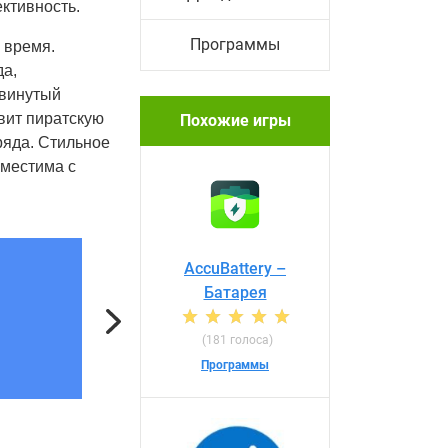
ктивность.
Программы
 время.
да,
двинутый
вит пиратскую
Похожие игры
ряда. Стильное
вместима с
AccuBattery –
Батарея
Next
(181 голоса)
Программы