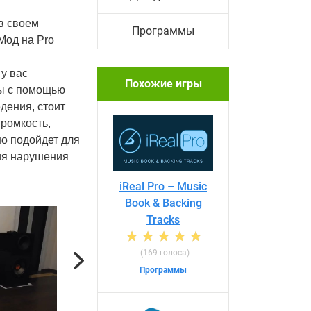
в своем
Программы
Мод на Pro
у вас
Похожие игры
ты с помощью
дения, стоит
ромкость,
но подойдет для
ия нарушения
iReal Pro – Music
Book & Backing
Tracks
(169 голоса)
Next
Программы