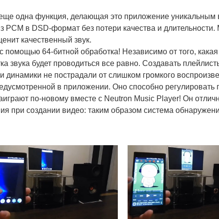
еще одна функция, делающая это приложение уникальным 
з PCM в DSD-формат без потери качества и длительности. 
ценит качественный звук.
помощью 64-битной обработка! Независимо от того, какая 
ка звука будет проводиться все равно. Создавать плейлис
и динамики не пострадали от слишком громкого воспроизве
едусмотренной в приложении. Оно способно регулировать г
аиграют по-новому вместе с Neutron Music Player! Он отлич
ния при создании видео: таким образом система обнаружен