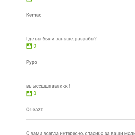
Kemac
Где вы были раньше, разрабы?
0
Руро
выыссшшааааккк !
0
Orieazz
С вами всегда интересно, спасибо за ваши мод