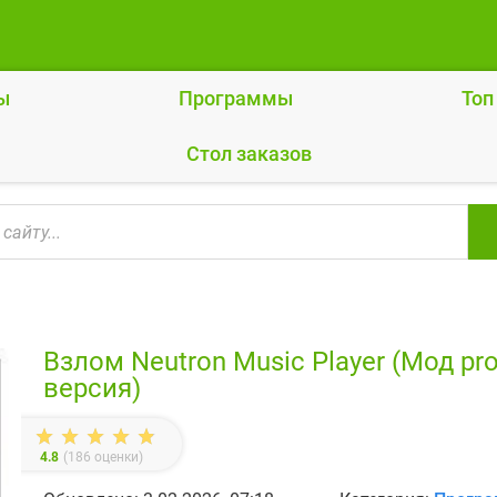
ы
Программы
Топ
Cтол заказов
Взлом Neutron Music Player (Мод pr
версия)
4.8
(
186
оценки)