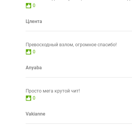
0
Цлента
Превосходный взлом, огромное спасибо!
0
Anyaba
Просто мега крутой чит!
0
Vakianne