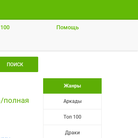
 100
Помощь
ПОИСК
Жанры
o/полная
Аркады
Топ 100
Драки