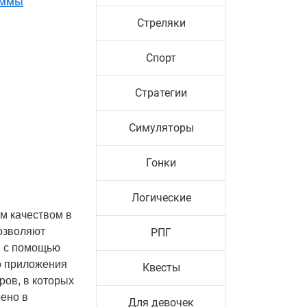
аммы
Стреляки
Спорт
Стратегии
Симуляторы
Гонки
Логические
м качеством в
позволяют
РПГ
и с помощью
о приложения
Квесты
ров, в которых
еено в
Для девочек