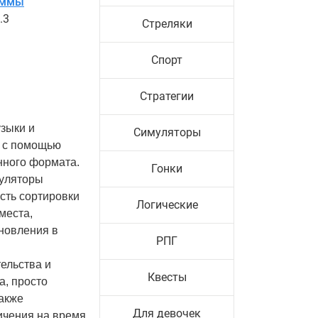
аммы
.3
Стреляки
Спорт
Стратегии
узыки и
Симуляторы
, с помощью
нного формата.
Гонки
гуляторы
сть сортировки
Логические
места,
новления в
РПГ
ельства и
Квесты
а, просто
также
Для девочек
ичения на время