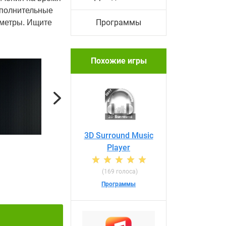
ополнительные
Программы
аметры. Ищите
Похожие игры
Next
3D Surround Music
Player
(169 голоса)
Программы