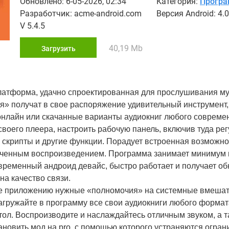
Обновлено: 6-05-2026, 02:34
Категория:
Прогр
Разработчик: acme-android.com
Версия Android: 4.0
V 5.4.5
40,19 Mb
Загрузить
 платформа, удачно спроектированная для прослушивания м
ния» получат в свое распоряжение удивительный инструмент
ь онлайн или скачанные варианты аудиокниг любого совреме
своего плеера, настроить рабочую панель, включив туда ре
 скрипты и другие функции. Порадует встроенная возможно
сроченным воспроизведением. Программа занимает минимум 
временный андроид девайс, быстро работает и получает об
на качество связи.
айте приложению нужные «полномочия» на системные вмешат
агружайте в программу все свои аудиокниги любого формат
тол. Воспроизводите и наслаждайтесь отличным звуком, а 
ановить мод на pro, с помощью которого устраняются огран