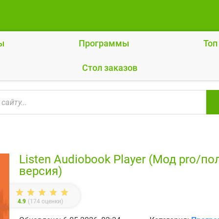
ы
Программы
Топ
Cтол заказов
Listen Audiobook Player (Мод pro/по
версия)
4.9
(
174
оценки)