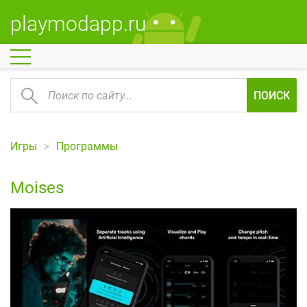
playmodapp.ru
ПОИСК
Игры
Программы
Moises