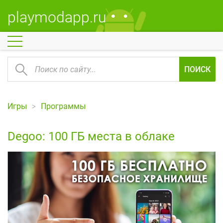
playmodapp.ru
ПОИСК
Игры
Программы
Degoo: 100 ГБ места в облаке