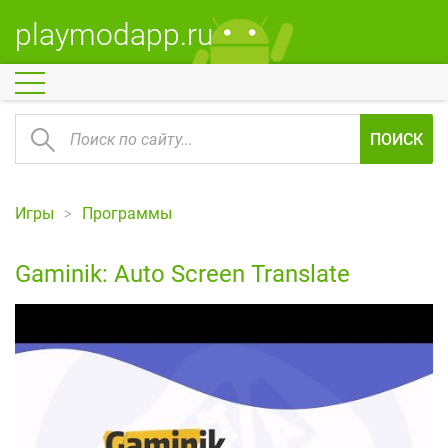
playmodapp.ru
ПОИСК
Игры
Программы
Gaminik: Auto Screen Translate