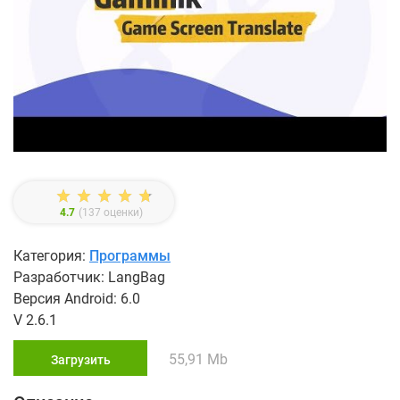
4.7
(
137
оценки)
Категория:
Программы
Разработчик: LangBag
Версия Android: 6.0
V 2.6.1
55,91 Mb
Загрузить