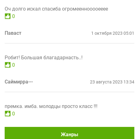
Оч долго искал спасиба огромееннооооееее
0
Паваст
1 октября 2023 05:01
Робит! Большая благадарнасть..!
0
Саймирра---
23 августа 2023 13:34
премка. имба. молодцы просто класс !!!
0
Жанры