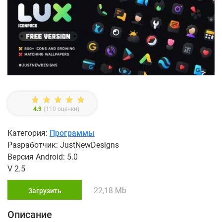
4.9
(
110
оценки)
Категория:
Программы
Разработчик: JustNewDesigns
Версия Android: 5.0
V 2.5
22,18 Mb
Загрузить
Описание