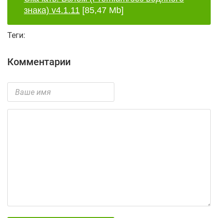
знака) v4.1.11
[85,47 Mb]
Теги:
Комментарии