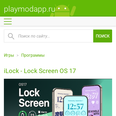
playmodapp.ru
ПОИСК
Игры
Программы
iLock - Lock Screen OS 17