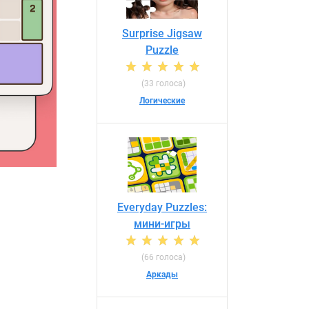
Surprise Jigsaw
Puzzle
(33 голоса)
Логические
Everyday Puzzles:
мини-игры
(66 голоса)
Аркады