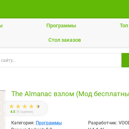
ы
Программы
Топ
Cтол заказов
The Almanac взлом (Мод бесплатны
4.5
(
8
оценки)
Категория:
Программы
Разработчик: VO