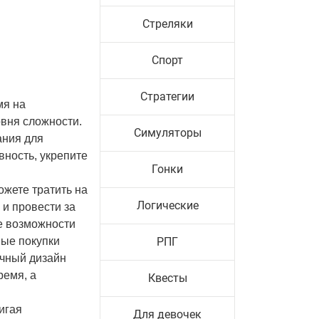
Стреляки
Спорт
Стратегии
мя на
овня сложности.
Симуляторы
ания для
вность, укрепите
Гонки
ожете тратить на
Логические
 и провести за
е возможности
ные покупки
РПГ
ичный дизайн
ремя, а
Квесты
игая
Для девочек