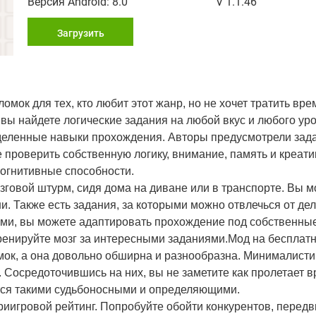
Версия Android: 8.0
V 1.1.46
Загрузить
мок для тех, кто любит этот жанр, но не хочет тратить вре
 вы найдете логические задания на любой вкус и любого ур
еделенные навыки прохождения. Авторы предусмотрели зад
 проверить собственную логику, внимание, память и креати
когнитивные способности.
зговой штурм, сидя дома на диване или в транспорте. Вы м
. Также есть задания, за которыми можно отвлечься от дел
ми, вы можете адаптировать прохождение под собственны
тренируйте мозг за интересными заданиями.Мод на бесплат
омок, а она довольно обширна и разнообразна. Минималист
. Сосредоточившись на них, вы не заметите как пролетает в
утся такими судьбоносными и определяющими.
иигровой рейтинг. Попробуйте обойти конкурентов, передв