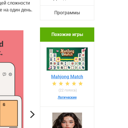
бщей сложности
е на один день.
Программы
Похожие игры
Mahjong Match
(22 голоса)
Логические
Next