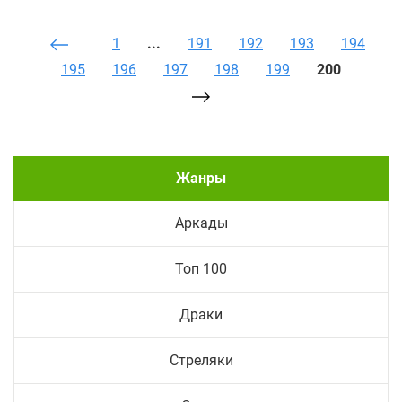
1
...
191
192
193
194
195
196
197
198
199
200
Жанры
Аркады
Топ 100
Драки
Стреляки