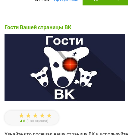
Гости Вашей страницы ВК
4.8
(
180
оценки)
Узнайте кто посещал вашу страницу ВК и используйте