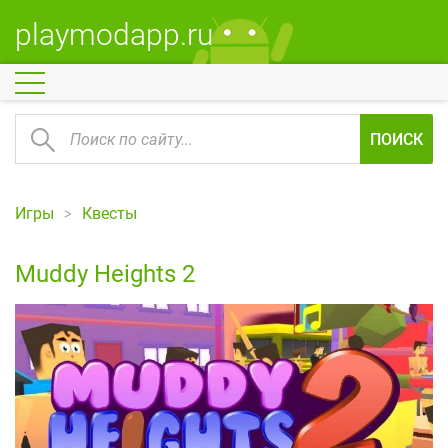
playmodapp.ru
ПОИСК
Игры
Квесты
Muddy Heights 2