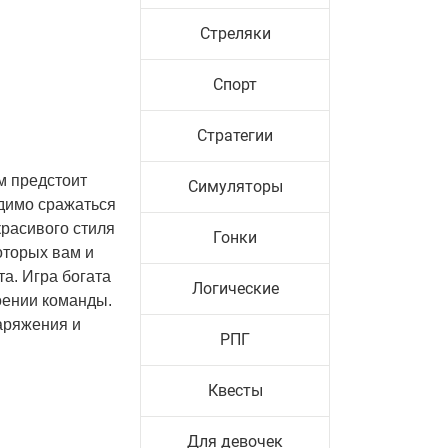
Стреляки
Спорт
Стратегии
м предстоит
Симуляторы
одимо сражаться
красивого стиля
Гонки
оторых вам и
а. Игра богата
Логические
оении команды.
аряжения и
РПГ
Квесты
Для девочек