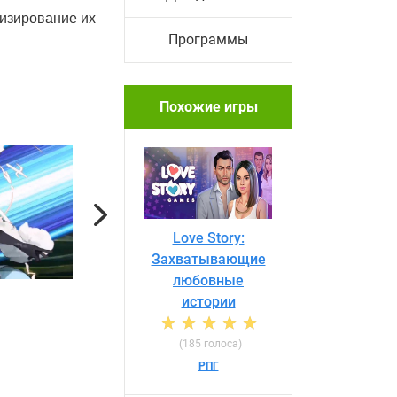
ризирование их
Программы
Похожие игры
Next
Love Story:
Захватывающие
любовные
истории
(185 голоса)
РПГ