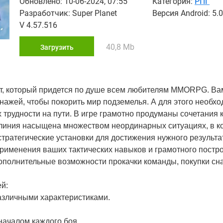
Обновлено: 10-06-2024, 07:55
Категория:
РПГ
Разработчик: Super Planet
Версия Android: 5.0
V 4.57.516
40,8 Mb
Загрузить
ект, который придется по душе всем любителям ММОRPG. Ва
нажей, чтобы покорить мир подземелья. А для этого необх
 трудности на пути. В игре грамотно продуманы сочетания 
линия насыщена множеством неординарных ситуациях, в к
тратегические установки для достижения нужного результат
 применения ваших тактических навыков и грамотного постр
дополнительные возможности прокачки команды, покупки сн
ей:
азличными характеристиками.
началом каждого боя.