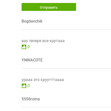
Отправить
Bogdanchik
вау теперя все крутааа
0
YNWACOTE
урааа это круутттаааа
0
5556roma