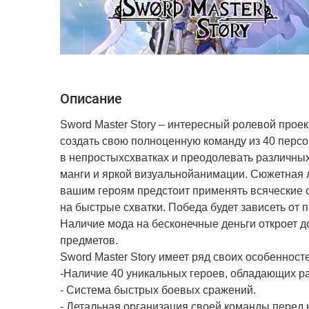
Описание
Sword Master Story – интересный ролевой про
создать свою полноценную команду из 40 персо
в непростыхсхватках и преодолевать различных
манги и яркой визуальнойанимации. Сюжетная 
вашим героям предстоит применять всяческие с
на быстрые схватки. Победа будет зависеть от
Наличие мода на бесконечные деньги откроет 
предметов.
Sword Master Story имеет ряд своих особенност
-Наличие 40 уникальных героев, обладающих р
- Система быстрых боевых сражений.
- Детальная организация своей команды перед 