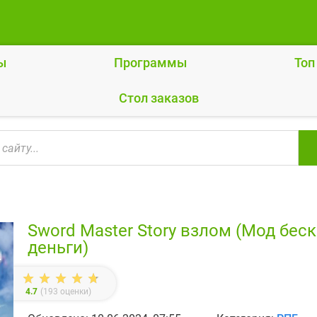
ы
Программы
Топ
Cтол заказов
Sword Master Story взлом (Мод бес
деньги)
4.7
(
193
оценки)