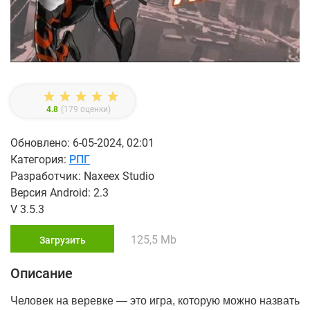
4.8
(
179
оценки)
Обновлено: 6-05-2024, 02:01
Категория:
РПГ
Разработчик: Naxeex Studio
Версия Android: 2.3
V 3.5.3
125,5 Mb
Загрузить
Описание
Человек на веревке — это игра, которую можно назвать