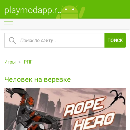
playmodapp.ru
ПОИСК
Игры
РПГ
Человек на веревке