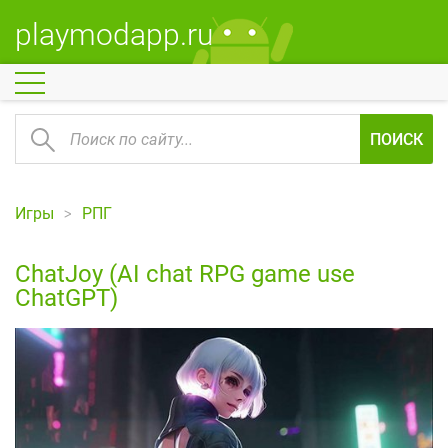
playmodapp.ru
ПОИСК
Игры
РПГ
ChatJoy (AI chat RPG game use
ChatGPT)