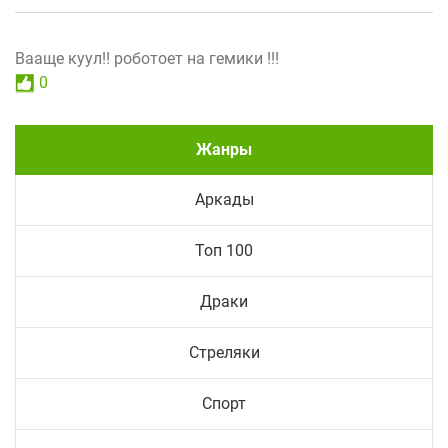
Вааще куул!! роботоет на гемики !!!
0
Жанры
Аркады
Топ 100
Драки
Стреляки
Спорт