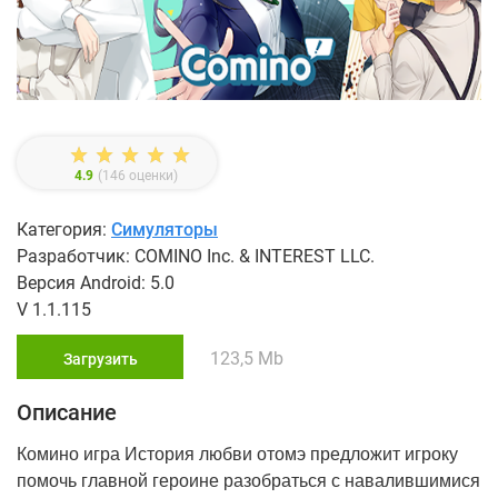
4.9
(
146
оценки)
Категория:
Симуляторы
Разработчик: COMINO Inc. & INTEREST LLC.
Версия Android: 5.0
V 1.1.115
123,5 Mb
Загрузить
Описание
Комино игра История любви отомэ предложит игроку
помочь главной героине разобраться с навалившимися