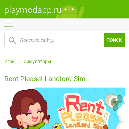
playmodapp.ru
ПОИСК
Игры
Симуляторы
Rent Please!-Landlord Sim