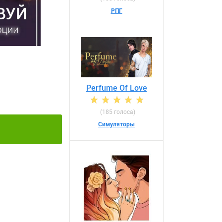
РПГ
Perfume Of Love
(185 голоса)
Симуляторы