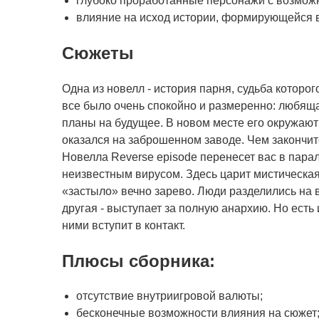
глубоко проработанные персонажи с возмож
влияние на исход истории, формирующейся в 
Сюжеты
Одна из новелл - история парня, судьба которо
все было очень спокойно и размеренно: любяща
планы на будущее. В новом месте его окружают 
оказался на заброшенном заводе. Чем закончи
Новелла Reverse episode перенесет вас в пара
неизвестным вирусом. Здесь царит мистическая
«застыло» вечно зарево. Люди разделились на 
другая - выступает за полную анархию. Но есть 
ними вступит в контакт.
Плюсы сборника:
отсутствие внутриигровой валюты;
бесконечные возможности влияния на сюжет