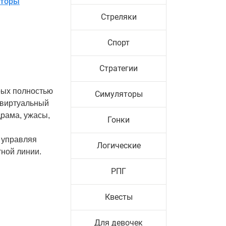
яторы
Стреляки
Спорт
Стратегии
рых полностью
Симуляторы
 виртуальный
драма, ужасы,
Гонки
, управляя
Логические
ной линии.
РПГ
Квесты
Для девочек