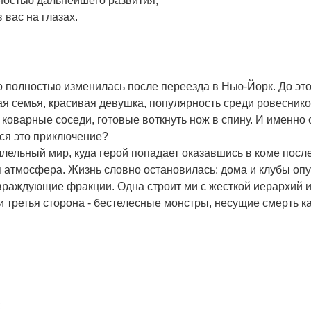
ностью дальнейшего развития;
вас на глазах.
го полностью изменилась после переезда в Нью-Йорк. До это
я семья, красивая девушка, популярность среди ровеснико
коварные соседи, готовые воткнуть нож в спину. И именно 
тся это приключение?
ллельный мир, куда герой попадает оказавшись в коме посл
 атмосфера. Жизнь словно остановилась: дома и клубы опу
враждующие фракции. Одна строит ми с жесткой иерархий и
и третья сторона - бестелесные монстры, несущие смерть ка
;