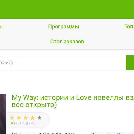
ы
Программы
Топ
Cтол заказов
My Way: истории и Love новеллы в
все открыто)
4
(
181
оценки)