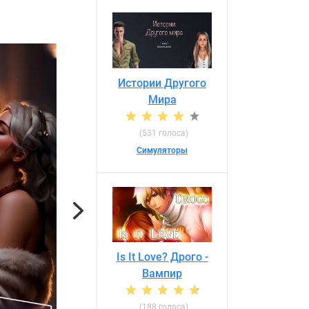
Истории Другого
Мира
(531 голоса)
Симуляторы
Next
Is It Love? Дрого -
Вампир
(188 голоса)