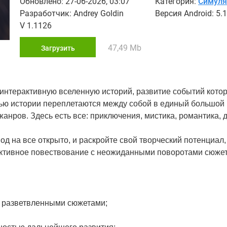
Обновлено: 27-06-2026, 03:07
Категория:
Симул
Разработчик: Andrey Goldin
Версия Android: 5.1
V 1.1126
47,49 Mb
Загрузить
в интерактивную вселенную историй, развитие событий кото
ью истории переплетаются между собой в единый большой
анров. Здесь есть все: приключения, мистика, романтика, 
од на все открыто, и раскройте свой творческий потенциал
активное повествование с неожиданными поворотами сюжет
с разветвленными сюжетами;