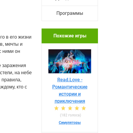
Программы
Похожие игры
го в его жизни
в, мечты и
с ними он
е заражения
стели, на небе
Read.Love -
 правила,
Романтические
ждому, кто с
истории и
приключения
(182 голоса)
Симуляторы