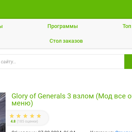
ы
Программы
Топ
Cтол заказов
Glory of Generals 3 взлом (Мод все 
меню)
4.8
(
185
оценки)