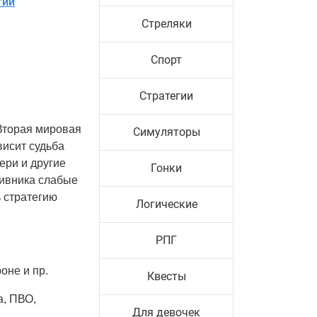
гии
Стреляки
Спорт
Стратегии
 Вторая мировая
Симуляторы
висит судьба
ери и другие
Гонки
тивника слабые
ь стратегию
Логические
РПГ
оне и пр.
Квесты
а, ПВО,
Для девочек