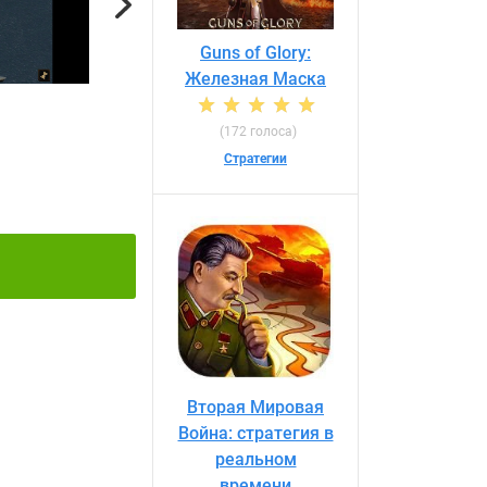
Next
Guns of Glory:
Железная Маска
(172 голоса)
Стратегии
Вторая Мировая
Война: стратегия в
реальном
времени