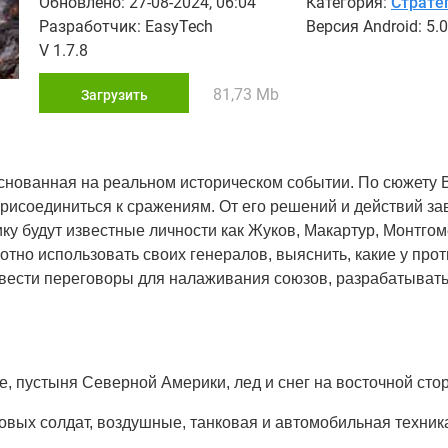
Обновлено: 27-08-2024, 06:04
Категория:
Страте
Разработчик: EasyTech
Версия Android: 5.0
V 1.7.8
81,73 Mb
Загрузить
, основанная на реальном историческом событии. По сюжету
присоединиться к сражениям. От его решений и действий за
ку будут известные личности как Жуков, Макартур, Монтгом
отно использовать своих генералов, выяснить, какие у про
, вести переговоры для налаживания союзов, разрабатыват
, пустыня Северной Америки, лед и снег на восточной стор
овых солдат, воздушные, танковая и автомобильная техник