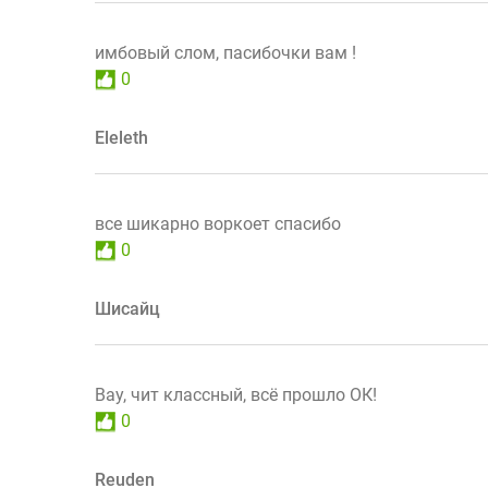
имбовый слом, пасибочки вам !
0
Eleleth
все шикарно воркоет спасибо
0
Шисайц
Вау, чит классный, всё прошло ОК!
0
Reuden