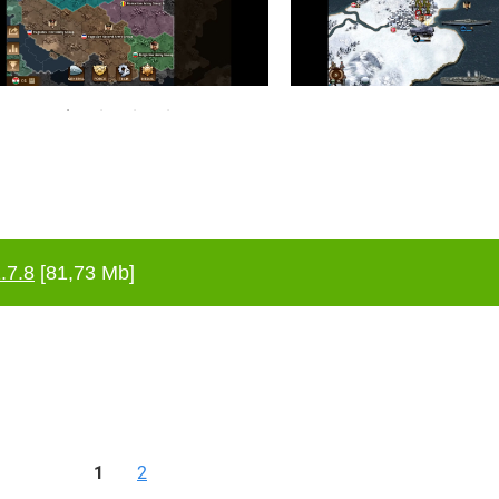
.7.8
[81,73 Mb]
1
2