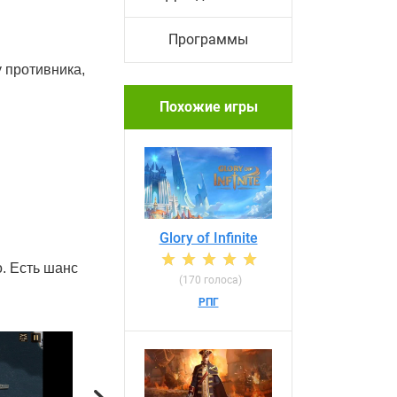
Программы
 противника,
Похожие игры
Glory of Infinite
. Есть шанс
(170 голоса)
РПГ