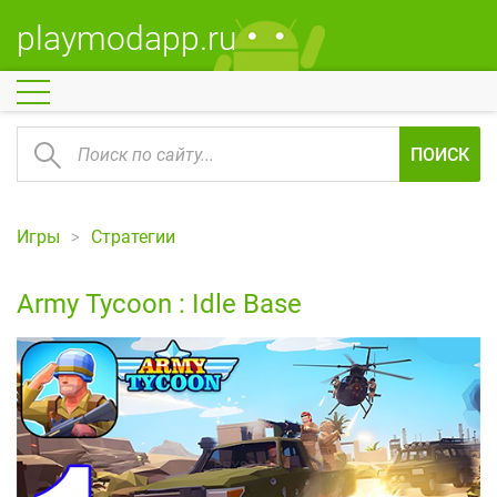
playmodapp.ru
ПОИСК
Игры
Стратегии
Army Tycoon : Idle Base