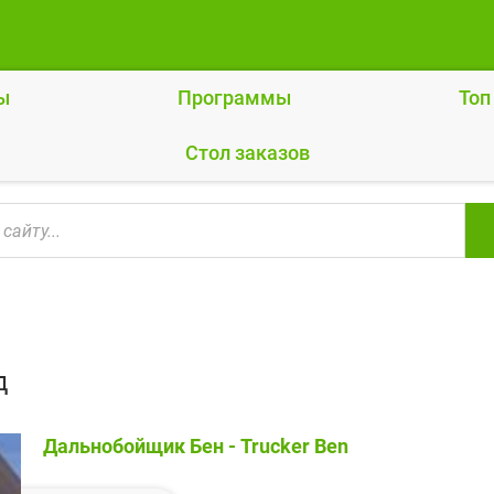
ы
Программы
Топ
Cтол заказов
д
Дальнобойщик Бен - Trucker Ben