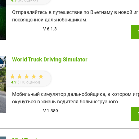
4.9
(
95
оценки)
Отправляйтесь в путешествие по Вьетнаму в новой иг
посвященной дальнобойщикам.
V 6.1.3
World Truck Driving Simulator
4.9
(
110
оценки)
Мобильный симулятор дальнобойщика, в котором иг
окунуться в жизнь водителя большегрузного
V 1.389