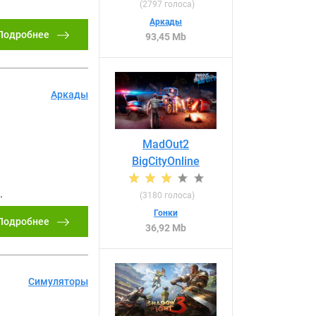
(
2797
голоса)
Аркады
Подробнее
93,45 Mb
Аркады
MadOut2
BigCityOnline
.
(
3180
голоса)
Гонки
Подробнее
36,92 Mb
Симуляторы