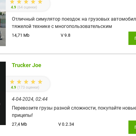
4.9
(
64
оценки)
Отличный симулятор поездок на грузовых автомобил
тяжелой технике с многопользовательским
14,71 Mb
V 9.8
Trucker Joe
4.9
(
173
оценки)
4-04-2024, 02:44
Перевозите грузы разной сложности, покупайте новые
прицепы!
27,4 Mb
V 0.2.34