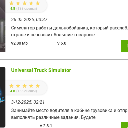
4.8
(
138
оценки)
26-05-2026, 00:37
Симулятор работы дальнобойщика, который расслабл
стране и перевозит большие товарные
92,88 Mb
V 6.0
Universal Truck Simulator
4.8
(
155
оценки)
3-12-2025, 02:21
Занимайте место водителя в кабине грузовика и отп
выполнять различные задания. Будьте
V 2.3.1