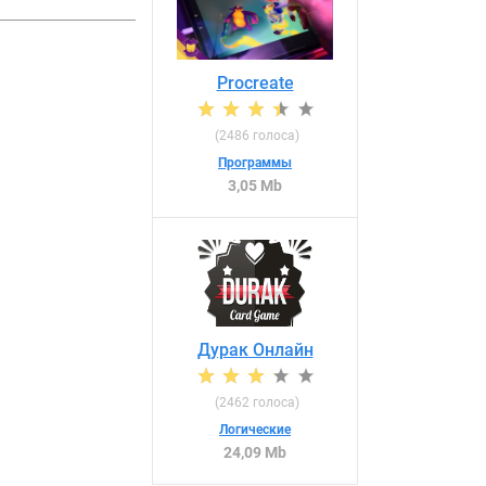
Procreate
(
2486
голоса)
Программы
3,05 Mb
Дурак Онлайн
(
2462
голоса)
Логические
24,09 Mb