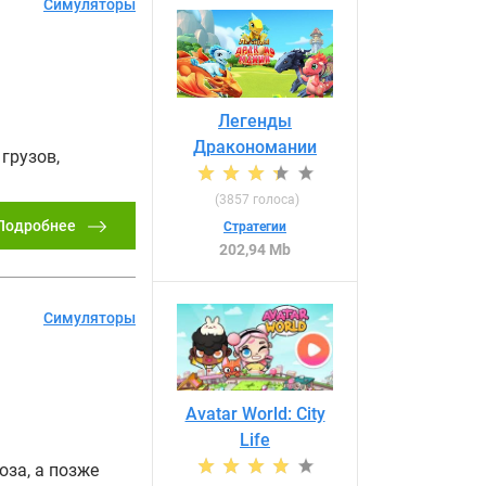
Симуляторы
Легенды
Дракономании
грузов,
(
3857
голоса)
Подробнее
Стратегии
202,94 Mb
Симуляторы
Avatar World: City
Life
оза, а позже