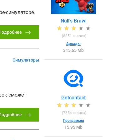
ре-симуляторе,
Null's Brawl
Подробнее
(
8351
голоса)
Аркады
315,65 Mb
Симуляторы
рок сможет
Getcontact
(
7354
голоса)
Подробнее
Программы
15,95 Mb