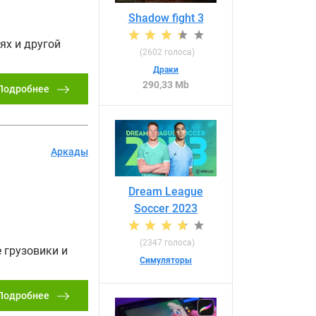
Shadow fight 3
ях и другой
(
2602
голоса)
Драки
290,33 Mb
Подробнее
Аркады
Dream League
Soccer 2023
(
2347
голоса)
 грузовики и
Симуляторы
Подробнее