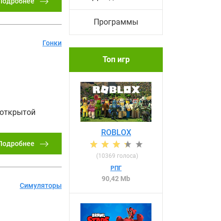
Подробнее
Программы
Гонки
Топ игр
 открытой
ROBLOX
Подробнее
(
10369
голоса)
РПГ
90,42 Mb
Симуляторы