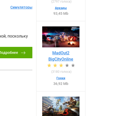
(
2797
голоса)
Симуляторы
Аркады
93,45 Mb
ной, поскольку
Подробнее
MadOut2
BigCityOnline
(
3180
голоса)
Гонки
36,92 Mb