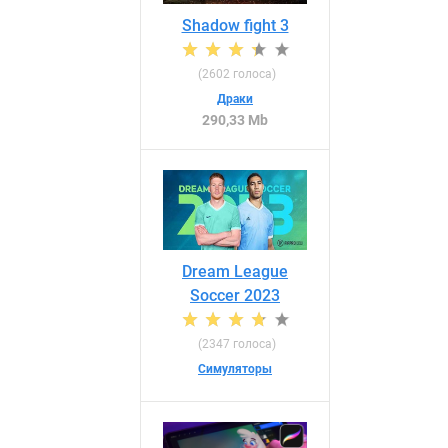
Shadow fight 3
(
2602
голоса)
Драки
290,33 Mb
Dream League
Soccer 2023
(
2347
голоса)
Симуляторы