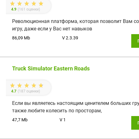
4.9
(
161
оценки)
Революционная платформа, которая позволит Вам с
игру, даже если у Вас нет навыков
86,09 Mb
V 2.3.39
Truck Simulator Eastern Roads
4.7
(
187
оценки)
Если вы являетесь настоящим ценителем больших гру
также любите колесить по просторам,
47,7 Mb
V 1