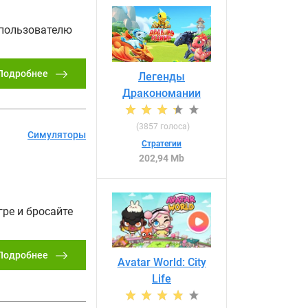
 пользователю
Подробнее
Легенды
Дракономании
(
3857
голоса)
Симуляторы
Стратегии
202,94 Mb
ре и бросайте
Подробнее
Avatar World: City
Life