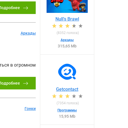
Подробнее
Null's Brawl
(
8352
голоса)
Аркады
Аркады
315,65 Mb
иться в огромном
Подробнее
Getcontact
(
7354
голоса)
Гонки
Программы
15,95 Mb