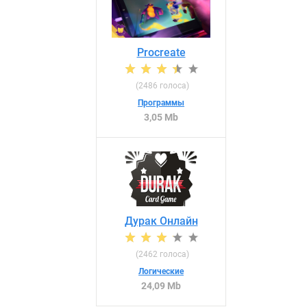
Procreate
(
2486
голоса)
Программы
3,05 Mb
Дурак Онлайн
(
2462
голоса)
Логические
24,09 Mb