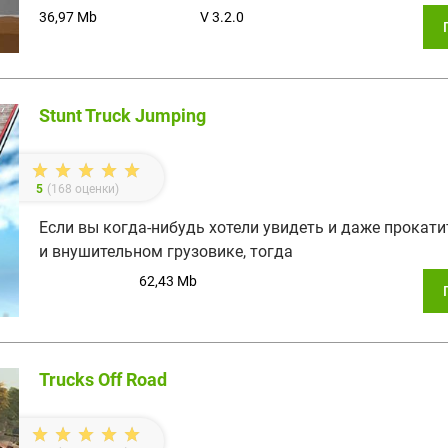
36,97 Mb
V 3.2.0
Stunt Truck Jumping
5
(
168
оценки)
Если вы когда-нибудь хотели увидеть и даже прокат
и внушительном грузовике, тогда
62,43 Mb
Trucks Off Road