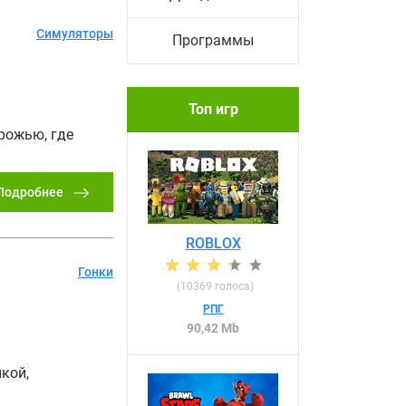
Симуляторы
Программы
Топ игр
рожью, где
Подробнее
ROBLOX
Гонки
(
10369
голоса)
РПГ
90,42 Mb
кой,