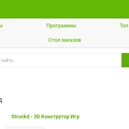
ы
Программы
Топ
Cтол заказов
д
Struckd - 3D Конструтор Игр