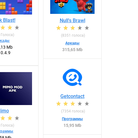
k Blast!
Null's Brawl
Голоса)
(
8351
голоса)
ркады
Аркады
,13 Mb
315,65 Mb
10.4.9
Getcontact
imo
(
7354
голоса)
Программы
15,95 Mb
Голоса)
граммы
,58 Mb