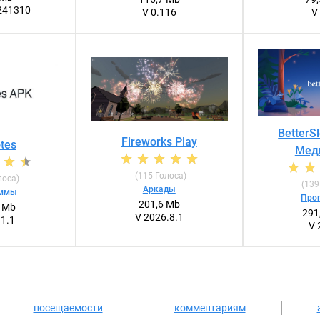
0241310
V 0.116
V
BetterS
Fireworks Play
otes
Мед
(
115
Голоса)
лоса)
(
139
Аркады
аммы
Про
201,6 Mb
2 Mb
291
V 2026.8.1
.1.1
V 
посещаемости
комментариям