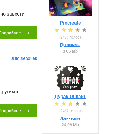
но завести
Procreate
Подробнее
(
2486
голоса)
Программы
3,05 Mb
Для девочек
 другими
Дурак Онлайн
Подробнее
(
2462
голоса)
Логические
24,09 Mb