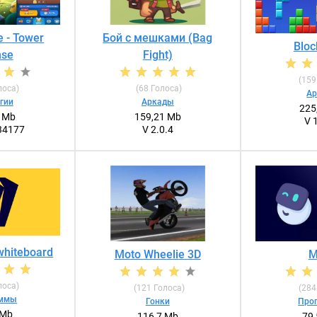
e - Tower
Бой с мешками (Bag
Bloc
nse
Fight)
(
159
лоса)
(
68
Голоса)
А
гии
Аркады
225
3 Mb
159,21 Mb
V 
34177
V 2.0.4
 whiteboard
Moto Wheelie 3D
M
лоса)
(
121
Голоса)
(
284
аммы
Гонки
Про
 Mb
116,7 Mb
79