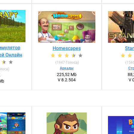
Симулятор
Homescapes
Sta
ей Онлайн
(
1947
Голоса)
(
156
Аркады
Ст
лоса)
225,52 Mb
88
Г
V 8.2.504
V 
Mb