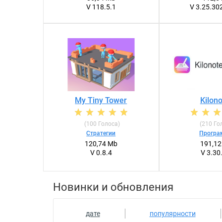
V 118.5.1
V 3.25.3
My Tiny Tower
Kilon
(
100
Голоса)
(
210
Го
Стратегии
Прогр
120,74 Mb
191,1
V 0.8.4
V 3.30
Новинки и обновления
дате
популярности