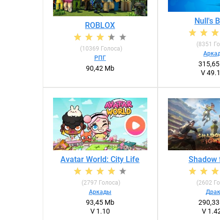
Null's 
ROBLOX
(
8351
Го
(
10369
Голоса)
Арка
РПГ
315,6
90,42 Mb
V 49.
Shadow f
Avatar World: City Life
(
2602
Го
(
2797
Голоса)
Дра
Аркады
290,3
93,45 Mb
V 1.4
V 1.10