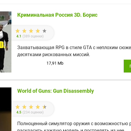
Криминальная Россия 3D. Борис
4.1
(
389
оценки)
Захватывающая RPG в стиле GTA с неплохим сюже
десятками рискованных миссий.
17,91 Mb
World of Guns: Gun Disassembly
4.5
(
234
оценки)
Полноценный симулятор оружия с возможностью р
раскрасить каждую модель и пострелять из нее