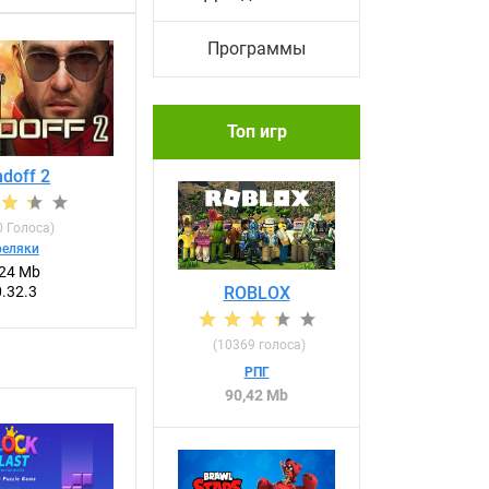
Программы
Топ игр
ndoff 2
0
Голоса)
реляки
,24 Mb
ROBLOX
0.32.3
(
10369
голоса)
РПГ
90,42 Mb