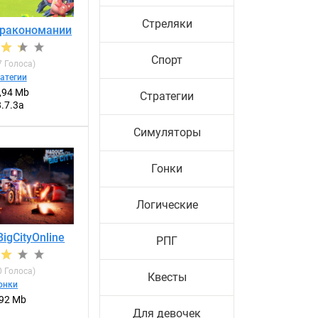
Стреляки
ракономании
Спорт
7
Голоса)
атегии
,94 Mb
Стратегии
8.7.3a
Симуляторы
Гонки
Логические
igCityOnline
РПГ
0
Голоса)
Квесты
онки
,92 Mb
Для девочек