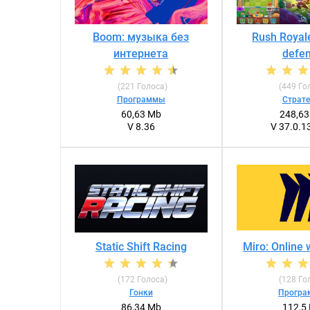
Boom: музыка без
Rush Royal
интернета
defe
(
221
Голоса)
(
449
Го
Программы
Страте
60,63 Mb
248,6
V 8.36
V 37.0.1
Static Shift Racing
Miro: Online
(
172
Голоса)
(
128
Го
Гонки
Прогр
86,34 Mb
112,5