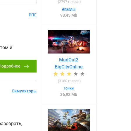
(
2797
голоса)
Аркады
РПГ
93,45 Mb
том и
MadOut2
Подробнее
BigCityOnline
(
3180
голоса)
Гонки
Симуляторы
36,92 Mb
азобрать,