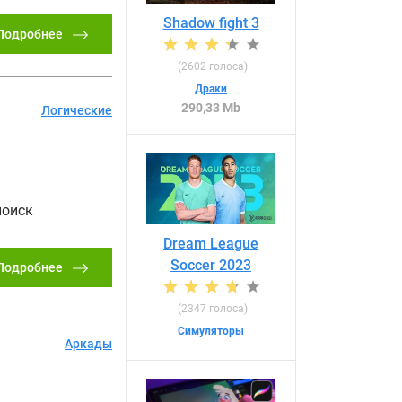
Shadow fight 3
Подробнее
(
2602
голоса)
Драки
290,33 Mb
Логические
поиск
Dream League
Soccer 2023
Подробнее
(
2347
голоса)
Симуляторы
Аркады