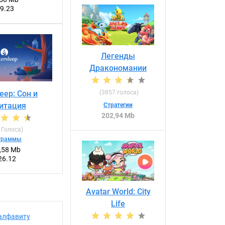
 9.23
Легенды
Дракономании
(
3857
голоса)
leep: Сон и
итация
Стратегии
202,94 Mb
Голоса)
граммы
,58 Mb
26.12
Avatar World: City
Life
алфавиту