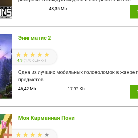
43,35 Mb
Энигматис 2
4.9
(
170
оценки)
Одна из лучших мобильных головоломок в жанре 
предметов.
46,42 Mb
17,92 Kb
Моя Карманная Пони