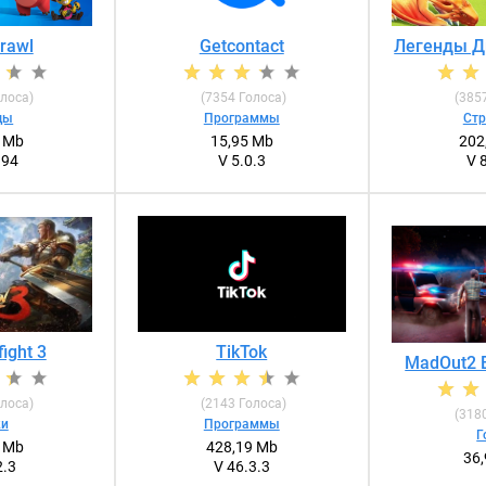
Brawl
Getcontact
Легенды Д
лоса)
(
7354
Голоса)
(
385
ды
Программы
Стр
5 Mb
15,95 Mb
202
194
V 5.0.3
V 
ight 3
TikTok
MadOut2 B
лоса)
(
2143
Голоса)
(
318
ки
Программы
Г
3 Mb
428,19 Mb
36
2.3
V 46.3.3