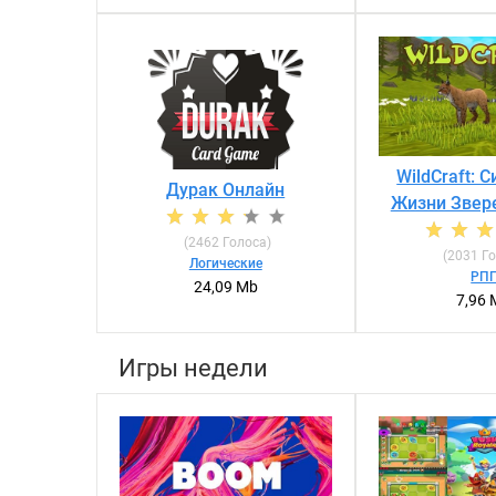
WildCraft: 
Дурак Онлайн
Жизни Звер
(
2462
Голоса)
(
2031
Го
Логические
РП
24,09 Mb
7,96 
Игры недели