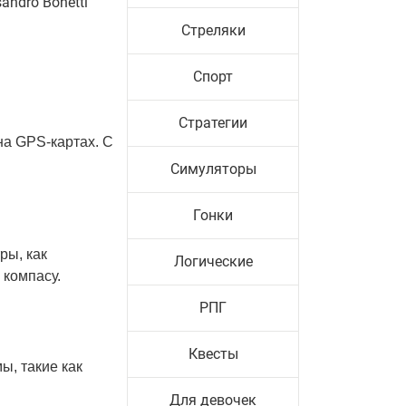
andro Bonetti
Стреляки
Спорт
Стратегии
на GPS-картах. С
Симуляторы
Гонки
ры, как
Логические
 компасу.
РПГ
Квесты
ы, такие как
Для девочек