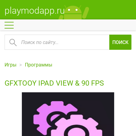
playmodapp.ru
ПОИСК
Игры
Программы
GFXTOOY IPAD VIEW & 90 FPS