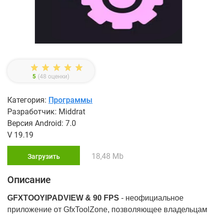
5
(
48
оценки)
Категория:
Программы
Разработчик: Middrat
Версия Android: 7.0
V 19.19
18,48 Mb
Загрузить
Описание
GFXTOOY
IPAD
VIEW
& 90
FPS
- неофициальное
приложение от GfxToolZone, позволяющее владельцам