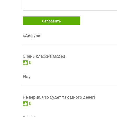
Отправить
кАйфули
Очень классна модец
0
Elay
Не верил, что будет так много денег!
0