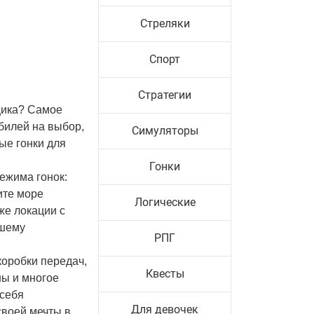
Стреляки
Спорт
Стратегии
нщика? Самое
билей на выбор,
Симуляторы
ые гонки для
Гонки
режима гонок:
ите море
Логические
же локации с
ашему
РПГ
коробки передач,
Квесты
ны и многое
 себя
Для девочек
своей мечты в