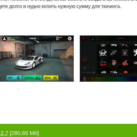
ете долго и нудно копить нужную сумму для тюнинга.
 2.7
[280,65 Mb]