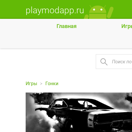
playmodapp.ru
Главная
Игр
Игры
Гонки