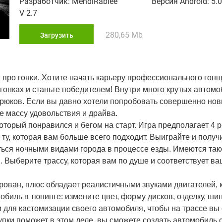
Разработчик: MehdiRabiee
Версия Android: 5.0
V 2.7
280,65 Mb
Загрузить
ра про гонки. Хотите начать карьеру профессионального го
онках и станьте победителем! Внутри много крутых автомо
трюков. Если вы давно хотели попробовать совершенно нов
е массу удовольствия и драйва.
который понравился и бегом на старт. Игра предполагает 4 
 ту, которая вам больше всего подходит. Выиграйте и получ
ться ночными видами города в процессе езды. Имеются так
. Выберите трассу, которая вам по душе и соответствует в
ован, плюс обладает реалистичными звуками двигателей, 
биль в тюнинге: измените цвет, форму дисков, отделку, ши
ти для кастомизации своего автомобиля, чтобы на трассе вы
упки поможет в этом деле, вы сможете создать автомобиль 