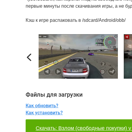
первые минуты после скачивания игры, а не буд
Кэш к игре распаковать в /sdcard/Android/obb/
Previous
Файлы для загрузки
Как обновить?
Как установить?
Скачать: Взлом (свободные покупки) v