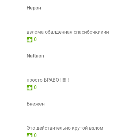
Нерон
взлома обалденная спасибочкииии
0
Nattaon
просто БРАВО !!!!!!!
0
Бнежен
Это действительно крутой взлом!
0