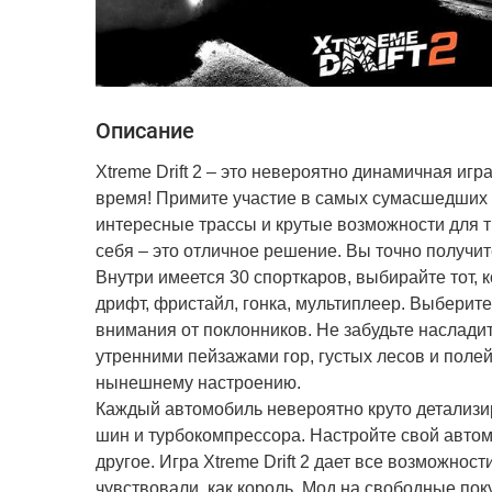
Описание
Xtreme Drift 2 – это невероятно динамичная иг
время! Примите участие в самых сумасшедших г
интересные трассы и крутые возможности для 
себя – это отличное решение. Вы точно получит
Внутри имеется 30 спорткаров, выбирайте тот, 
дрифт, фристайл, гонка, мультиплеер. Выберите
внимания от поклонников. Не забудьте наслади
утренними пейзажами гор, густых лесов и полей
нынешнему настроению.
Каждый автомобиль невероятно круто детализир
шин и турбокомпрессора. Настройте свой автомо
другое. Игра Xtreme Drift 2 дает все возможнос
чувствовали, как король. Мод на свободные пок