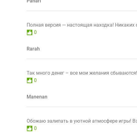
Panari
Полная версия — настоящая находка! Никаких 
0
Rarah
Так много денег – все мои желания сбываются
0
Manenan
Обожаю залипать в уютной атмосфере игры! В
0