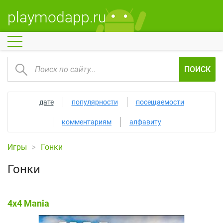
playmodapp.ru
ПОИСК
дате
популярности
посещаемости
комментариям
алфавиту
Игры
Гонки
Гонки
4x4 Mania