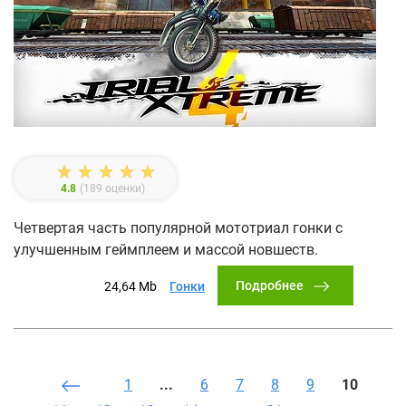
4.8
(
189
оценки)
Четвертая часть популярной мототриал гонки с
улучшенным геймплеем и массой новшеств.
Подробнее
24,64 Mb
Гонки
1
...
6
7
8
9
10