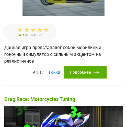
4.9
(
81
оценки)
Данная игра представляет собой мобильный
гоночный симулятор с сильным акцентом на
реалистичное
Подробнее
V 1.1.1
Гонки
Drag Race: Motorcycles Tuning