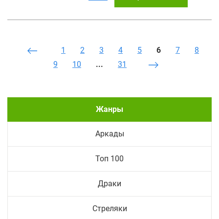
1
2
3
4
5
6
7
8
9
10
...
31
Жанры
Аркады
Топ 100
Драки
Стреляки