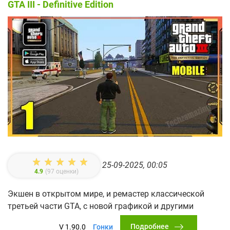
GTA III - Definitive Edition
25-09-2025, 00:05
4.9
(
97
оценки)
Экшен в открытом мире, и ремастер классической
третьей части GTA, с новой графикой и другими
Подробнее
V 1.90.0
Гонки