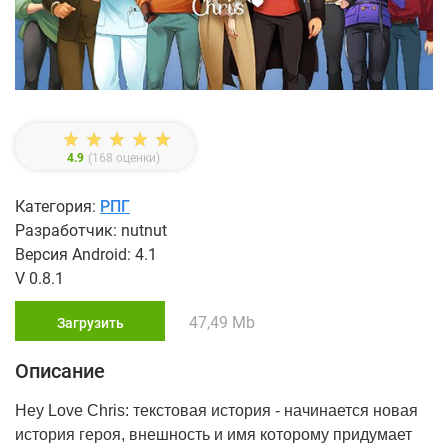
4.9
(
168
оценки)
Категория:
РПГ
Разработчик: nutnut
Версия Android: 4.1
V 0.8.1
47,49 Mb
Загрузить
Описание
Hey Love Chris: текстовая история - начинается новая
история героя, внешность и имя которому придумает