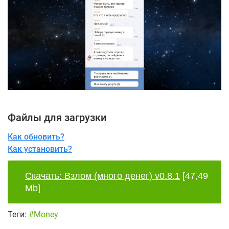
Файлы для загрузки
Как обновить?
Как установить?
Скачать: Взлом (много денег) v0.8.1
[47,49
Mb]
Теги:
#Money