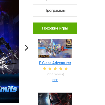
Программы
Похожие игры
Next
F Class Adventurer
(130 голоса)
РПГ