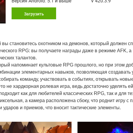
Версия Android: 5.1 и выше
V 420.3.9
Загрузить
й вы становитесь охотником на демонов, который должен сп
ического RPG: вы получаете награды даже в режиме AFK, а
ческих талантов.
торый напоминает культовые RPG прошлого, но при этом до
омбинации элементарных навыков, позволяющая создавать
обирать команду, участвовать в событиях, открывать новые
о не хардкорная ролевая игра, ведь достаточно уделять ей
одходит как для любителей классических RPG, так и для тех
пиксельная, а камера расположена сбоку, что роднит игру с
 ударов и приемов, что вносит тактические элементы.