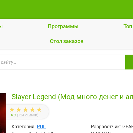
ы
Программы
Топ
Cтол заказов
Slayer Legend (Мод много денег и а
4.9
(
124
оценки)
Категория:
РПГ
Разработчик: GEA