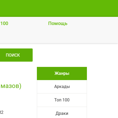
 100
Помощь
ПОИСК
Жанры
лмазов)
Аркады
Топ 100
R2
Драки