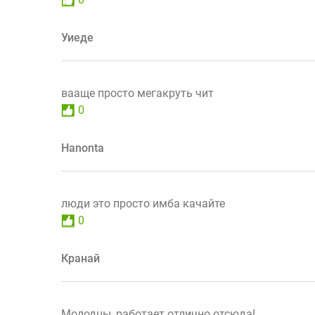
Уиеде
вааще просто мегакруть чит
0
Hanonta
люди это просто имба качайте
0
Кранай
Молодцы, работает отлично отсюда!