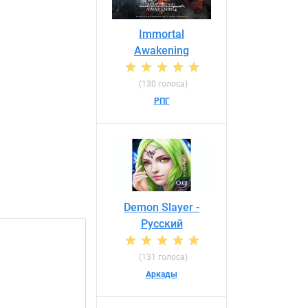
Immortal
Awakening
(130 голоса)
РПГ
Demon Slayer -
Pусский
(131 голоса)
Аркады