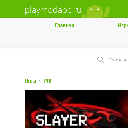
playmodapp.ru
Главная
Игр
Игры
РПГ