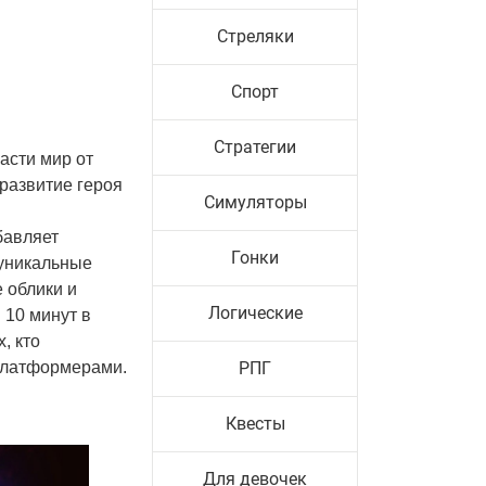
Стреляки
Спорт
Стратегии
асти мир от
 развитие героя
Симуляторы
бавляет
Гонки
 уникальные
 облики и
Логические
 10 минут в
, кто
 платформерами.
РПГ
Квесты
Для девочек